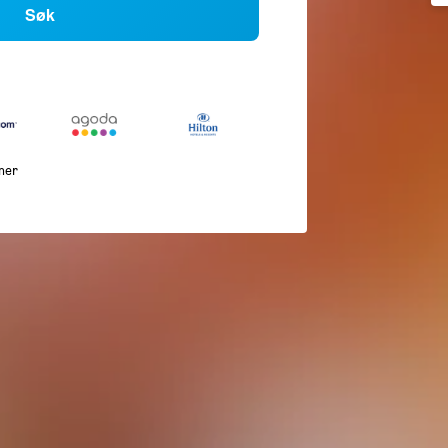
Søk
mer