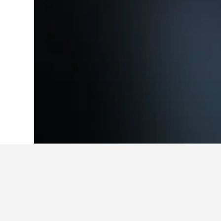
Hjem
New Zealand
30 538
South Isla
Fakta om opphol