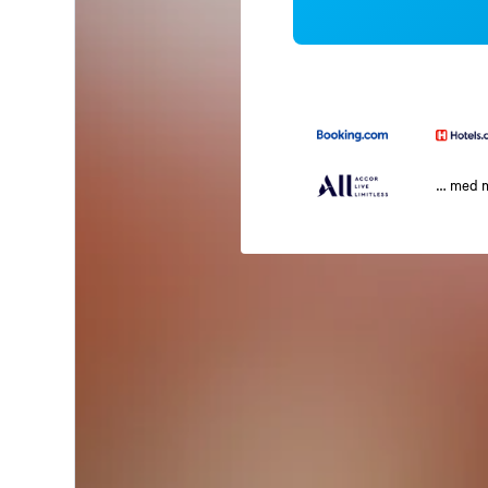
… med 