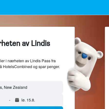
rheten av Lindis
er i nærheten av Lindis Pass fra
på HotelsCombined og spar penger.
-
lø. 15.8.