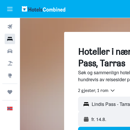
Fly
Hoteller
Hoteller i næ
Leiebiler
Pass, Tarras
Pakkereiser
Søk og sammenlign hotell
Utforsk
hundrevis av reisesider 
2 gjester, 1 rom
Reiser
Norsk
fr. 14.8.