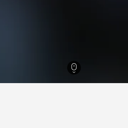
nd
12 484
Lindis Pass
d i Lindis Pass