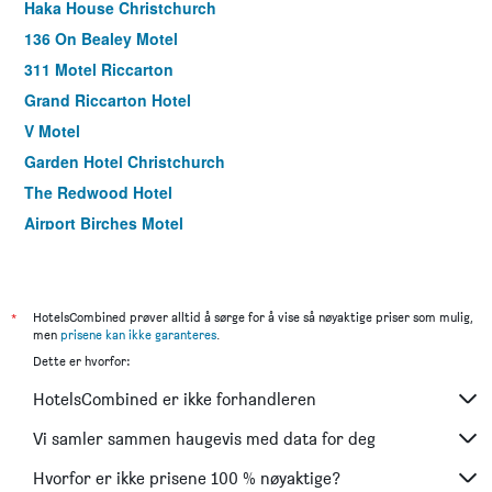
Haka House Christchurch
136 On Bealey Motel
311 Motel Riccarton
Grand Riccarton Hotel
V Motel
Garden Hotel Christchurch
The Redwood Hotel
Airport Birches Motel
City Central Motel Apartments
AAA Northlands Motel
Riccarton Mall Motel
*
HotelsCombined prøver alltid å sørge for å vise så nøyaktige priser som mulig,
men
prisene kan ikke garanteres
.
Camelot Motor Lodge
Dette er hvorfor:
Annabelle Court Motel
HotelsCombined er ikke forhandleren
Arcadia Motel
Argyle on the Park
Vi samler sammen haugevis med data for deg
Apollo Motel Christchurch
Hvorfor er ikke prisene 100 % nøyaktige?