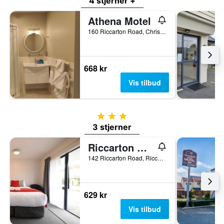
4 stjerner +
Athena Motel
160 Riccarton Road, Christchurch, New Zealand
668 kr
Vis tilbud
3 stjerner
3 stjerner
Riccarton Mall Motel
142 Riccarton Road, Riccarton, Christchurch, New Zealand
629 kr
Vis tilbud