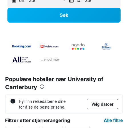
on. 12.8.
-
to. 13.8.
Søk
… med mer
Populære hoteller nær University of
Canterbury
Fyll inn reisedatoene dine
Velg datoer
for å se de beste prisene.
Alle filtre
Filtrer etter stjernerangering