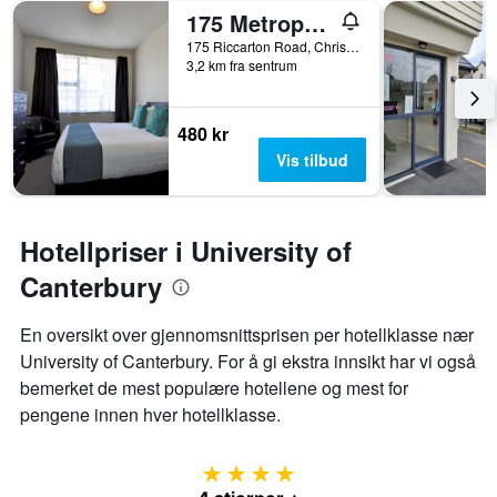
175 Metropolitan Executive Motel on Riccarton
175 Riccarton Road, Christchurch, New Zealand
3,2 km fra sentrum
480 kr
Vis tilbud
Hotellpriser i University of
Canterbury
En oversikt over gjennomsnittsprisen per hotellklasse nær
University of Canterbury. For å gi ekstra innsikt har vi også
bemerket de mest populære hotellene og mest for
pengene innen hver hotellklasse.
4 stjerner