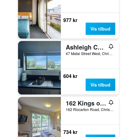
977 kr
Vis tilbud
Ashleigh Court Motel-Christchurch Hagley Park
47 Matai Street West, Christchurch, New Zealand
604 kr
Vis tilbud
162 Kings of Riccarton Motel
162 Riccarton Road, Christchurch, New Zealand
734 kr