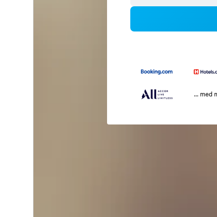
… med 