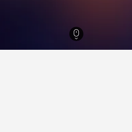
 882
Rio de Janeiro
35 202
Saquarema
562
Lagoa de Saquarema
ld i Lagoa de Saquarema
heten av Stockholm sentralbanestasjon?
 Viking Hotel, Stockholm tyder på at det er et godt sted å bo i 
4 548 scorer.