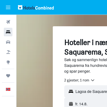
Fly
Hoteller
Hoteller i næ
Leiebiler
Saquarema, 
Pakkereiser
Søk og sammenlign hotel
Utforsk
Saquarema fra hundrevis
og spar penger.
Reiser
2 gjester, 1 rom
Norsk
fr. 14.8.