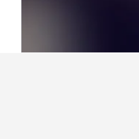
Hjem
Brasil
225 630
Sørøst-Brasil
105
Fakta om oppho
Hvilket er et bra hotell i nær
Vurderingene av Radisson Blu Royal
med en score på 8,6/10 basert på 1