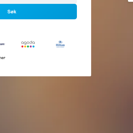
Søk
mer