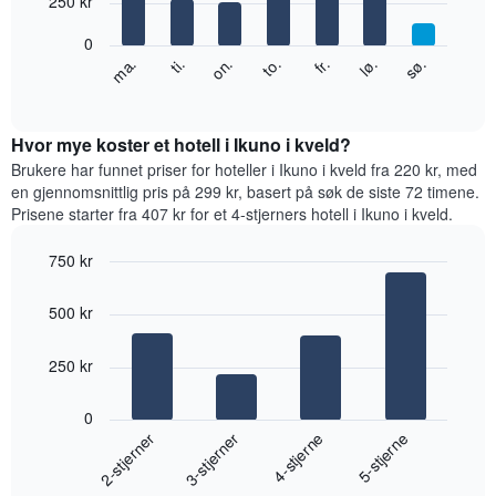
250 kr
Diagrammets
bars.
1
0
Y-
Diagrammet
ti.
to.
lø.
ma.
on.
fr.
sø.
akse
nedenfor
End
viser
of
viser
gjennomsnittsprisen
interactive
gjennomsnittsprisen
chart
for
for
Hvor mye koster et hotell i Ikuno i kveld?
et
et
Brukere har funnet priser for hoteller i Ikuno i kveld fra 220 kr, med
rom
rom
en gjennomsnittlig pris på 299 kr, basert på søk de siste 72 timene.
for
Prisene starter fra 407 kr for et 4-stjerners hotell i Ikuno i kveld.
hver
ukedag
750 kr
Diagrammets
Bar
1
Chart
graphic.
chart
X-
500 kr
with
akse
4
viser
bars.
250 kr
ukedagene.
Diagrammets
Diagrammet
1
0
nedenfor
Y-
2-stjerner
3-stjerner
4-stjerne
5-stjerne
viser
akse
gjennomsnittsprisen
viser
End
for
of