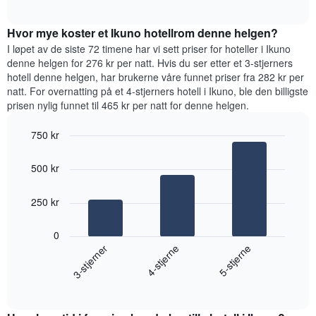
gjennomsnittsprisen
et
interactive
for
rom
chart
et
Hvor mye koster et Ikuno hotellrom denne helgen?
i
rom
kveld,
I løpet av de siste 72 timene har vi sett priser for hoteller i Ikuno
basert
denne helgen for 276 kr per natt. Hvis du ser etter et 3-stjerners
på
hotell denne helgen, har brukerne våre funnet priser fra 282 kr per
data
natt. For overnatting på et 4-stjerners hotell i Ikuno, ble den billigste
fra
prisen nylig funnet til 465 kr per natt for denne helgen.
de
siste
750 kr
tre
Bar
Chart
dagene
graphic.
chart
og
500 kr
with
sortert
3
etter
bars.
250 kr
antall
stjerner.
Diagrammet
Diagrammets
0
nedenfor
1
4-stjerne
3-stjerner
5-stjerne
viser
X-
gjennomsnittsprisen
akse
End
for
of
viser
et
interactive
hotellkategorier
rom
chart
etter