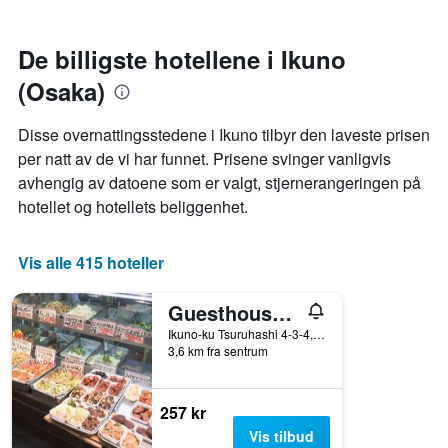
1
datoen
Y-
for
akse
oppholdet
De billigste hotellene i Ikuno
viser
Diagrammets
(Osaka)
gjennomsnittsprisen
1
på
X-
et
akse
Disse overnattingsstedene i Ikuno tilbyr den laveste prisen
rom
viser
per natt av de vi har funnet. Prisene svinger vanligvis
denne
antall
avhengig av datoene som er valgt, stjernerangeringen på
helgen
dager
funnet
før
hotellet og hotellets beliggenhet.
de
oppholdet
siste
Diagrammets
3
1
Vis alle 415 hoteller
dagene
Y-
akse
Guesthouse Jakotel Tsuruhashi
viser
gjennomsnittsprisen
Ikuno-ku Tsuruhashi 4-3-4, Osaka, Japan
3,6 km fra sentrum
på
et
rom
257 kr
Vis tilbud