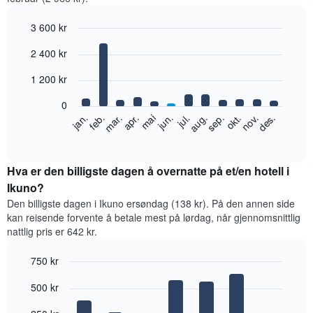
3 600 kr
Bar
Chart
2 400 kr
graphic.
chart
with
12
1 200 kr
bars.
0
Diagrammet
feb.
mai
aug.
nov.
jan.
apr.
jul.
okt.
mar.
jun.
sep.
des.
nedenfor
End
of
viser
interactive
gjennomsnittsprisen
chart
for
Hva er den billigste dagen å overnatte på et/en hotell i
et
Ikuno?
rom
Den billigste dagen i Ikuno ersøndag (138 kr). På den annen side
per
kan reisende forvente å betale mest på lørdag, når gjennomsnittlig
måned
nattlig pris er 642 kr.
Diagrammets
1
750 kr
X-
akse
Bar
Chart
500 kr
graphic.
viser
chart
with
månedene.
7