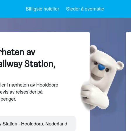
Billigste hoteller
Steder å overnatte
rheten av
ilway Station,
ler i nærheten av Hoofddorp
evis av reisesider på
penger.