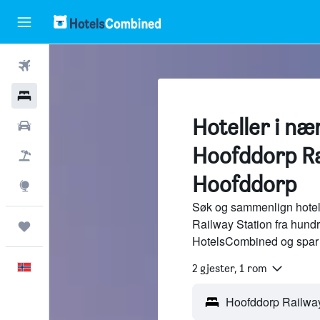
Fly
Hoteller
Hoteller i næ
Leiebiler
Hoofddorp Ra
Pakkereiser
Hoofddorp
Utforsk
Søk og sammenlign hotel
Railway Station fra hundr
Reiser
HotelsCombined og spar 
Norsk
2 gjester, 1 rom