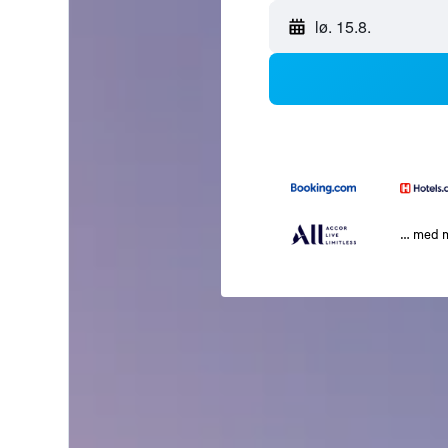
lø. 15.8.
… med 