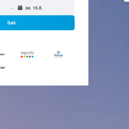
-
sø. 16.8.
Søk
mer