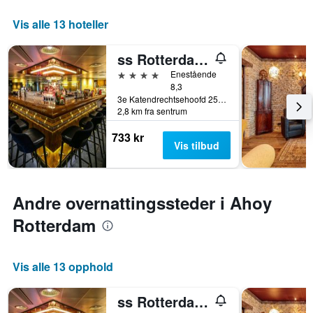
Vis alle 13 hoteller
ss Rotterdam by WestCord
4 stjerner
Enestående
8,3
3e Katendrechtsehoofd 25, Rotterdam, Sør-Holland, Nederland
2,8 km fra sentrum
733 kr
Vis tilbud
Andre overnattingssteder i Ahoy
Rotterdam
Vis alle 13 opphold
ss Rotterdam by WestCord