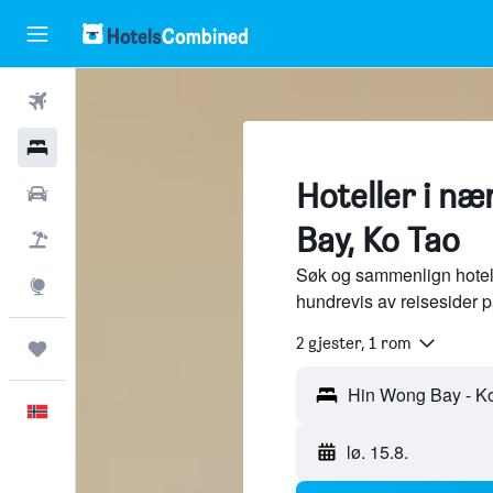
Fly
Hoteller
Hoteller i n
Leiebiler
Bay, Ko Tao
Pakkereiser
Søk og sammenlign hotel
Utforsk
hundrevis av reisesider 
2 gjester, 1 rom
Reiser
Norsk
lø. 15.8.