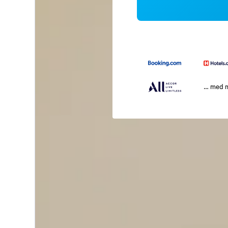
… med 