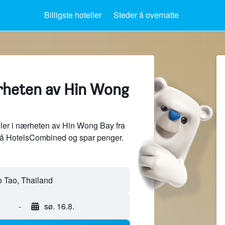
Billigste hoteller
Steder å overnatte
ærheten av Hin Wong
ler i nærheten av Hin Wong Bay fra
på HotelsCombined og spar penger.
-
sø. 16.8.