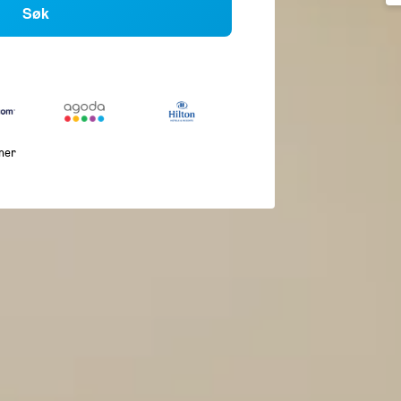
Søk
mer