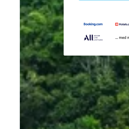
… med 