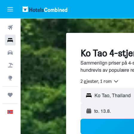
Fly
Hoteller
Ko Tao 4-stje
Leiebiler
Sammenlign priser på 4-st
Pakkereiser
hundrevis av populære r
Utforsk
2 gjester, 1 rom
Reiser
to. 13.8.
Norsk