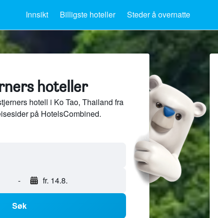
Innsikt
Billigste hoteller
Steder å overnatte
rners hoteller
jerners hotell i Ko Tao, Thailand fra
eisesider på HotelsCombined.
-
fr. 14.8.
Søk