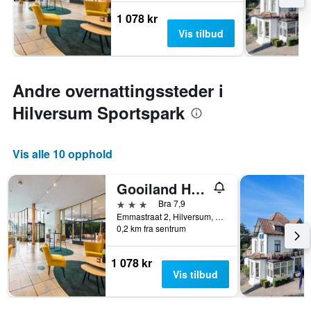
1 078 kr
Vis tilbud
Andre overnattingssteder i
Hilversum Sportspark
Vis alle 10 opphold
Gooiland Hotel
3 stjerner
Bra 7,9
Emmastraat 2, Hilversum, Nord-Holland, Nederland
0,2 km fra sentrum
1 078 kr
Vis tilbud