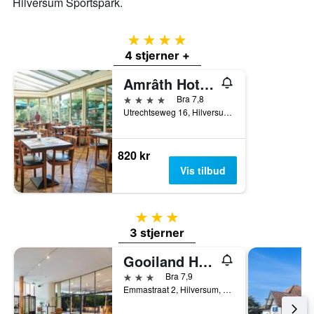
Hilversum Sportspark.
4 stjerner
4 stjerner +
Amrâth Hotel Lapershoek Arenapark
4 stjerner
Bra 7,8
Utrechtseweg 16, Hilversum, Nord-Holland, Nederland
820 kr
Vis tilbud
3 stjerner
3 stjerner
Gooiland Hotel
3 stjerner
Bra 7,9
Emmastraat 2, Hilversum, Nord-Holland, Nederland