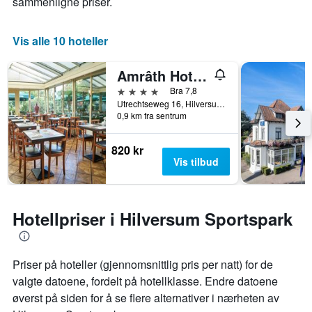
sammenligne priser.
Vis alle 10 hoteller
Amrâth Hotel Lapershoek Arenapark
4 stjerner
Bra 7,8
Utrechtseweg 16, Hilversum, Nord-Holland, Nederland
0,9 km fra sentrum
820 kr
Vis tilbud
Hotellpriser i Hilversum Sportspark
Priser på hoteller (gjennomsnittlig pris per natt) for de
valgte datoene, fordelt på hotellklasse. Endre datoene
øverst på siden for å se flere alternativer i nærheten av