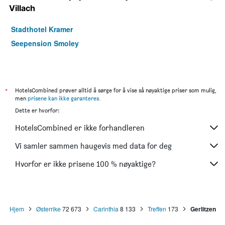
Villach
Stadthotel Kramer
Seepension Smoley
*
HotelsCombined prøver alltid å sørge for å vise så nøyaktige priser som mulig,
men
prisene kan ikke garanteres
.
Dette er hvorfor:
HotelsCombined er ikke forhandleren
Vi samler sammen haugevis med data for deg
Hvorfor er ikke prisene 100 % nøyaktige?
Hjem
Østerrike
72 673
Carinthia
8 133
Treffen
173
Gerlitzen