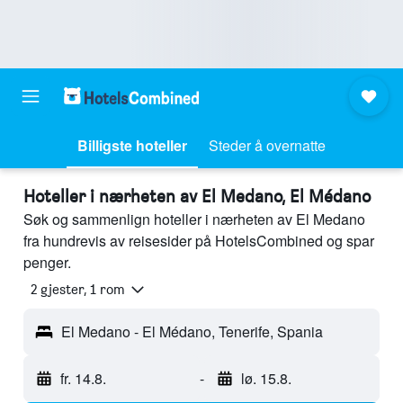
Billigste hoteller
Steder å overnatte
Hoteller i nærheten av El Medano, El Médano
Søk og sammenlign hoteller i nærheten av El Medano
fra hundrevis av reisesider på HotelsCombined og spar
penger.
2 gjester, 1 rom
El Medano - El Médano, Tenerife, Spania
fr. 14.8.
-
lø. 15.8.