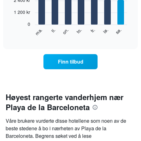
2 400 kr
viser
chart
with
månedene.
7
1 200 kr
Diagrammets
bars.
1
0
Y-
Diagrammet
fr.
to.
on.
ti.
ma.
sø.
lø.
akse
nedenfor
End
viser
of
viser
gjennomsnittsprisen
interactive
gjennomsnittsprisen
chart
for
for
et
et
rom
Finn tilbud
rom
for
hver
ukedag
Diagrammets
1
Høyest rangerte vanderhjem nær
X-
Playa de la Barceloneta
akse
viser
ukedagene.
Våre brukere vurderte disse hotellene som noen av de
Diagrammets
beste stedene å bo i nærheten av Playa de la
1
Barceloneta. Begrens søket ved å lese
Y-