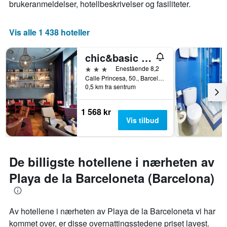
akse
brukeranmeldelser, hotellbeskrivelser og fasiliteter.
viser
gjennomsnittsprisen
for
Vis alle 1 438 hoteller
et
rom
chic&basic Born
3 stjerner
Enestående 8,2
Calle Princesa, 50., Barcelona, Spania
0,5 km fra sentrum
1 568 kr
Vis tilbud
De billigste hotellene i nærheten av
Playa de la Barceloneta (Barcelona)
Av hotellene i nærheten av Playa de la Barceloneta vi har
kommet over, er disse overnattingsstedene priset lavest.