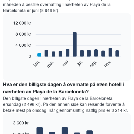
måneden å bestille overnatting i nærheten av Playa de la
Barceloneta er juni (8 946 kr).
12 000 kr
Bar
Chart
8 000 kr
graphic.
chart
with
12
4 000 kr
bars.
0
Diagrammet
jan.
mar.
mai
jul.
sep.
nov.
nedenfor
End
of
viser
interactive
gjennomsnittsprisen
chart
for
Hva er den billigste dagen å overnatte på et/en hotell i
et
nærheten av Playa de la Barceloneta?
rom
Den billigste dagen i nærheten av Playa de la Barceloneta
per
ersøndag (2 496 kr). På den annen side kan reisende forvente å
måned
betale mest på onsdag, når gjennomsnittlig nattlig pris er 3 214 kr.
Diagrammets
1
3 600 kr
X-
akse
Bar
Chart
graphic.