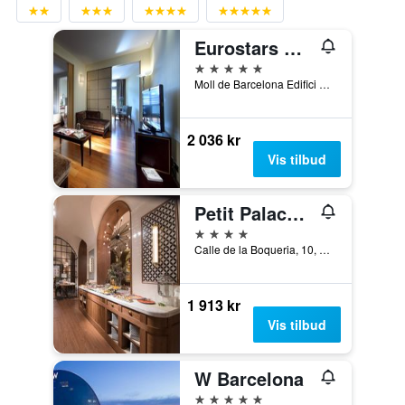
Eurostars Grand Marina
5 stjerner
Moll de Barcelona Edifici Sud Of. 323, Barcelona, Spania
2 036 kr
Vis tilbud
Petit Palace Boqueria Garden
4 stjerner
Calle de la Boqueria, 10, Barcelona, Spania
1 913 kr
Vis tilbud
W Barcelona
5 stjerner