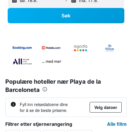
sø. 16.8.
-
ma. 17.8.
Søk
… med mer
Populære hoteller nær Playa de la
Barceloneta
Fyll inn reisedatoene dine
Velg datoer
for å se de beste prisene.
Alle filtre
Filtrer etter stjernerangering