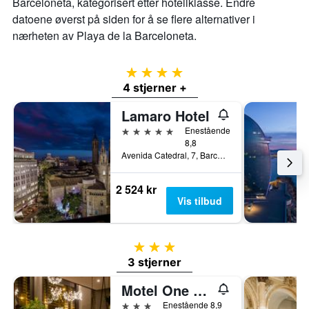
Barceloneta, kategorisert etter hotellklasse. Endre
datoene øverst på siden for å se flere alternativer i
nærheten av Playa de la Barceloneta.
4 stjerner
4 stjerner +
Lamaro Hotel
5 stjerner
Enestående
8,8
Avenida Catedral, 7, Barcelona, Spania
2 524 kr
Vis tilbud
3 stjerner
3 stjerner
Motel One Barcelona-Ciutadella
3 stjerner
Enestående 8,9