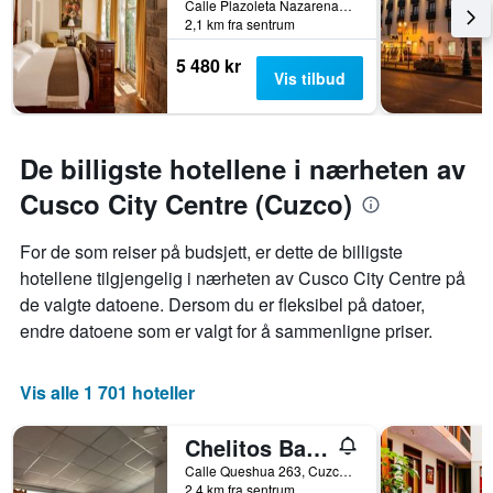
Calle Plazoleta Nazarenas 337, Cusco, Cuzco, Peru
2,1 km fra sentrum
5 480 kr
Vis tilbud
De billigste hotellene i nærheten av
Cusco City Centre (Cuzco)
For de som reiser på budsjett, er dette de billigste
hotellene tilgjengelig i nærheten av Cusco City Centre på
de valgte datoene. Dersom du er fleksibel på datoer,
endre datoene som er valgt for å sammenligne priser.
Vis alle 1 701 hoteller
Chelitos Backpacker
Calle Queshua 263, Cuzco, Peru
2,4 km fra sentrum