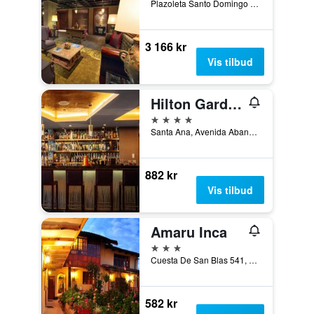
Plazoleta Santo Domingo 259, Cuzco, Peru
3 166 kr
Vis tilbud
Hilton Garden Inn Cusco
4 stjerner
Santa Ana, Avenida Abancay 207, Cuzco, Peru
882 kr
Vis tilbud
Amaru Inca
3 stjerner
Cuesta De San Blas 541, Cuzco, Peru
582 kr