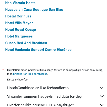
Nao Victoria Hostel
Huascaran Casa Boutique San Blas
Hostal Corihuasi
Hotel Villa Mayor
Hotel Royal Qosqo
Hotel Marqueses
Cusco Bed And Breakfast
Hotel Hacienda Sonqori Centro Histórico
Samana B&b
Hotel Wayna Inka Classic
Allinkay Cusco Apart Hotel
*
HotelsCombined prøver alltid å sørge for å vise så nøyaktige priser som mulig,
men
prisene kan ikke garanteres
.
Dette er hvorfor:
HotelsCombined er ikke forhandleren
Vi samler sammen haugevis med data for deg
Hvorfor er ikke prisene 100 % nøyaktige?