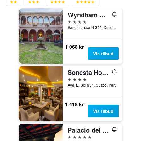
Wyndham Costa del Sol Cusco
4 stjerner
Santa Teresa N 344, Cuzco, Peru
1 068 kr
Vis tilbud
Sonesta Hotel Cusco
4 stjerner
Ave. El Sol 954, Cuzco, Peru
1 418 kr
Vis tilbud
Palacio del Inka, a Luxury Collection Hotel
5 stjerner