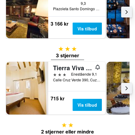
9,3
Plazoleta Santo Domingo 259, Cuzco, Peru
3 166 kr
Vis tilbud
3 stjerner
3 stjerner
Tierra Viva Cusco Centro
3 stjerner
Enestående 9,1
Calle Cruz Verde 390, Cuzco, Peru
715 kr
Vis tilbud
2 stjerner
2 stjerner eller mindre