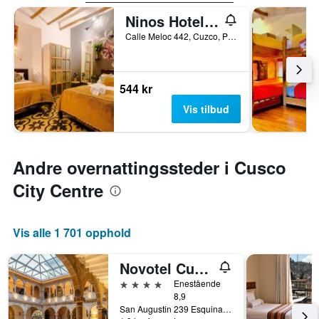
Ninos Hotel Meloc
Calle Meloc 442, Cuzco, Peru
544 kr
Vis tilbud
Andre overnattingssteder i Cusco
City Centre
Vis alle 1 701 opphold
Novotel Cusco
4 stjerner
Enestående
8,9
San Augustin 239 Esquina, Cuzco, Peru