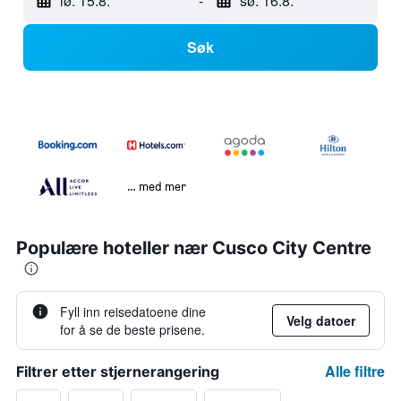
lø. 15.8.
-
sø. 16.8.
Søk
… med mer
Populære hoteller nær Cusco City Centre
Fyll inn reisedatoene dine
Velg datoer
for å se de beste prisene.
Alle filtre
Filtrer etter stjernerangering