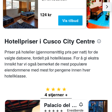
124 kr
Vis tilbud
Hotellpriser i Cusco City Centre
Priser på hoteller (gjennomsnittlig pris per natt) for de
valgte datoene, fordelt på hotellklasse. For å gi ekstra
innsikt har vi også bemerket de mest populære
eiendommene med mest for pengene innen hver
hotellklasse.
4 stjerner
4 stjerner +
Palacio del Inka, a Luxury Collection Hotel
5 stjerner
Enestående