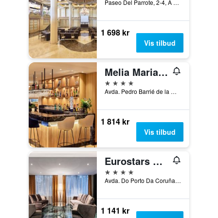
Paseo Del Parrote, 2-4, A Coruña, Galicia, Spania
1 698 kr
Vis tilbud
Melia Maria Pita
4 stjerner
Avda. Pedro Barrié de la Maza, 3, A Coruña, Galicia, Spania
1 814 kr
Vis tilbud
Eurostars Atlántico
4 stjerner
Avda. Do Porto Da Coruña,4, A Coruña, Galicia, Spania
1 141 kr