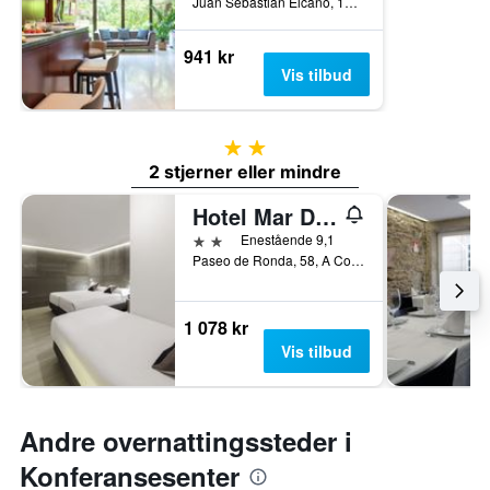
Juan Sebastian Elcano, 13, A Coruña, Galicia, Spania
941 kr
Vis tilbud
2 stjerner
2 stjerner eller mindre
Hotel Mar Del Plata
2 stjerner
Enestående 9,1
Paseo de Ronda, 58, A Coruña, Galicia, Spania
1 078 kr
Vis tilbud
Andre overnattingssteder i
Konferansesenter