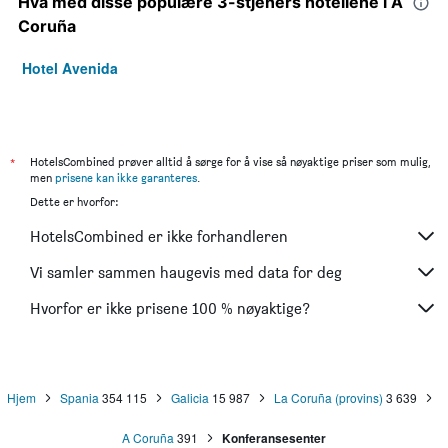
Hva med disse populære 3-stjeners hotellene i A
Coruña
Hotel Avenida
*
HotelsCombined prøver alltid å sørge for å vise så nøyaktige priser som mulig,
men
prisene kan ikke garanteres
.
Dette er hvorfor:
HotelsCombined er ikke forhandleren
Vi samler sammen haugevis med data for deg
Hvorfor er ikke prisene 100 % nøyaktige?
Hjem
Spania
354 115
Galicia
15 987
La Coruña (provins)
3 639
A Coruña
391
Konferansesenter