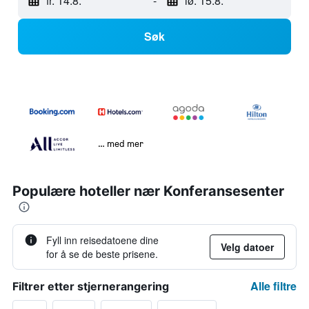
fr. 14.8.
-
lø. 15.8.
Søk
… med mer
Populære hoteller nær Konferansesenter
Fyll inn reisedatoene dine
Velg datoer
for å se de beste prisene.
Alle filtre
Filtrer etter stjernerangering