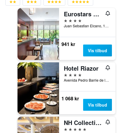
Eurostars Ciudad de La Coruña
4 stjerner
Juan Sebastian Elcano, 13, A Coruña, Galicia, Spania
941 kr
Vis tilbud
Hotel Riazor
4 stjerner
Avenida Pedro Barrie de la Maza, 29, A Coruña, Galicia, Spania
1 068 kr
Vis tilbud
NH Collection A Coruña Finisterre
5 stjerner