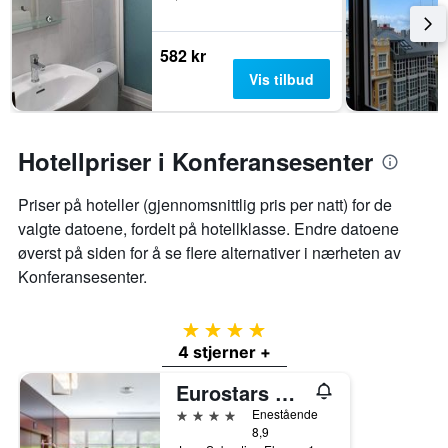
582 kr
Vis tilbud
Hotellpriser i Konferansesenter
Priser på hoteller (gjennomsnittlig pris per natt) for de
valgte datoene, fordelt på hotellklasse. Endre datoene
øverst på siden for å se flere alternativer i nærheten av
Konferansesenter.
4 stjerner
4 stjerner +
Eurostars Ciudad de La Coruña
4 stjerner
Enestående
8,9