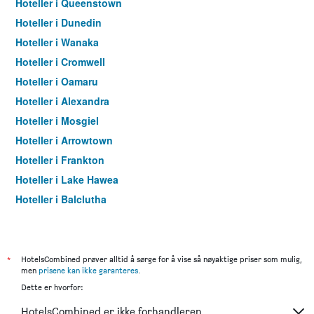
Hoteller i Queenstown
Hoteller i Dunedin
Hoteller i Wanaka
Hoteller i Cromwell
Hoteller i Oamaru
Hoteller i Alexandra
Hoteller i Mosgiel
Hoteller i Arrowtown
Hoteller i Frankton
Hoteller i Lake Hawea
Hoteller i Balclutha
Hoteller i Owaka
Hoteller i Glenorchy
Hoteller i Moeraki
*
HotelsCombined prøver alltid å sørge for å vise så nøyaktige priser som mulig,
men
prisene kan ikke garanteres
.
Hoteller i Milton
Dette er hvorfor:
Hoteller i Hampden
HotelsCombined er ikke forhandleren