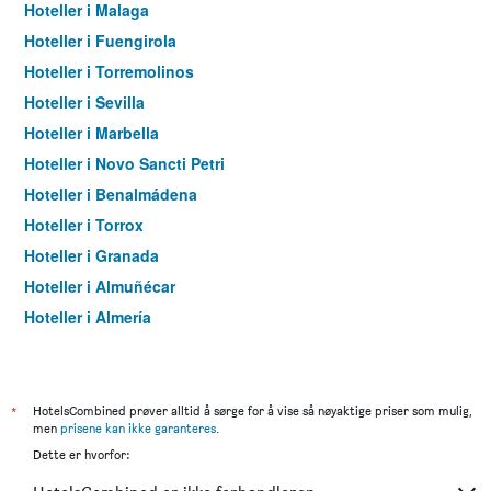
Hoteller i Malaga
Hoteller i Fuengirola
Hoteller i Torremolinos
Hoteller i Sevilla
Hoteller i Marbella
Hoteller i Novo Sancti Petri
Hoteller i Benalmádena
Hoteller i Torrox
Hoteller i Granada
Hoteller i Almuñécar
Hoteller i Almería
Hoteller i Nerja
Hoteller i Ronda
Hoteller i Cádiz
*
HotelsCombined prøver alltid å sørge for å vise så nøyaktige priser som mulig,
men
prisene kan ikke garanteres
.
Hoteller i Estepona
Dette er hvorfor:
Hoteller i Benahavis