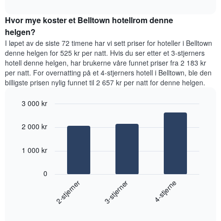
et
interactive
et
rom
chart
rom
Hvor mye koster et Belltown hotellrom denne
i
kveld,
helgen?
basert
I løpet av de siste 72 timene har vi sett priser for hoteller i Belltown
på
denne helgen for 525 kr per natt. Hvis du ser etter et 3-stjerners
data
hotell denne helgen, har brukerne våre funnet priser fra 2 183 kr
fra
per natt. For overnatting på et 4-stjerners hotell i Belltown, ble den
de
billigste prisen nylig funnet til 2 657 kr per natt for denne helgen.
siste
tre
3 000 kr
dagene
og
Bar
Chart
graphic.
chart
sortert
2 000 kr
with
etter
3
antall
bars.
1 000 kr
stjerner.
Diagrammets
Diagrammet
1
0
nedenfor
X-
3-stjerner
2-stjerner
4-stjerne
viser
akse
gjennomsnittsprisen
viser
End
for
hotellkategorier
of
et
interactive
etter
chart