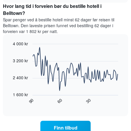
rom
stjerner.
Hvor lang tid i forveien bør du bestille hotell i
denne
Diagrammets
helgen,
Belltown?
1
basert
Spar penger ved å bestille hotell minst 62 dager før reisen til
Y-
på
akse
Belltown. Den laveste prisen funnet ved bestilling 62 dager i
data
viser
forveien var 1 802 kr per natt.
fra
gjennomsnittsprisen
de
for
4 000 kr
siste
et
tre
Line
Chart
rom
graphic.
chart
dagene
i
with
3 200 kr
og
kveld,
90
sortert
data
basert
etter
points.
på
2 400 kr
antall
data
stjerner.
Diagrammet
fra
Diagrammets
nedenfor
de
1 600 kr
1
viser
siste
60
90
30
X-
hvordan
End
tre
akse
of
romprisen
dagene
interactive
viser
endrer
chart
hotellkategorier
seg
etter
jo
Finn tilbud
stjerner.
nærmere