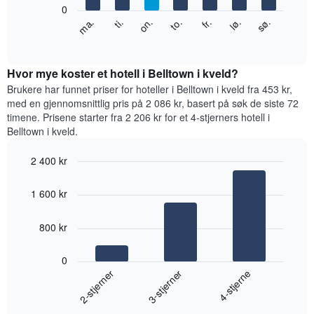
0
Y-
Diagrammet
fr.
to.
on.
ti.
ma.
sø.
lø.
akse
nedenfor
End
viser
of
viser
gjennomsnittsprisen
interactive
gjennomsnittsprisen
chart
for
for
Hvor mye koster et hotell i Belltown i kveld?
et
et
Brukere har funnet priser for hoteller i Belltown i kveld fra 453 kr,
rom
rom
med en gjennomsnittlig pris på 2 086 kr, basert på søk de siste 72
for
timene. Prisene starter fra 2 206 kr for et 4-stjerners hotell i
hver
Belltown i kveld.
ukedag
Diagrammets
2 400 kr
1
Bar
X-
Chart
graphic.
chart
akse
1 600 kr
with
viser
3
ukedagene.
bars.
800 kr
Diagrammets
1
Diagrammet
Y-
0
nedenfor
akse
3-stjerner
2-stjerner
4-stjerne
viser
viser
gjennomsnittsprisen
gjennomsnittsprisen
End
for
for
of