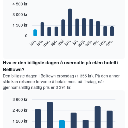
4 500 kr
Bar
Chart
3 000 kr
graphic.
chart
with
12
1 500 kr
bars.
0
Diagrammet
feb.
mai
aug.
nov.
jan.
apr.
jul.
okt.
mar.
jun.
sep.
des.
nedenfor
End
of
viser
interactive
gjennomsnittsprisen
chart
for
Hva er den billigste dagen å overnatte på et/en hotell i
et
Belltown?
rom
Den billigste dagen i Belltown eronsdag (1 355 kr). På den annen
per
side kan reisende forvente å betale mest på tirsdag, når
måned
gjennomsnittlig nattlig pris er 3 391 kr.
Diagrammets
1
3 600 kr
X-
akse
Bar
Chart
2 400 kr
graphic.
viser
chart
with
månedene.
7
1 200 kr
Diagrammets
bars.
1