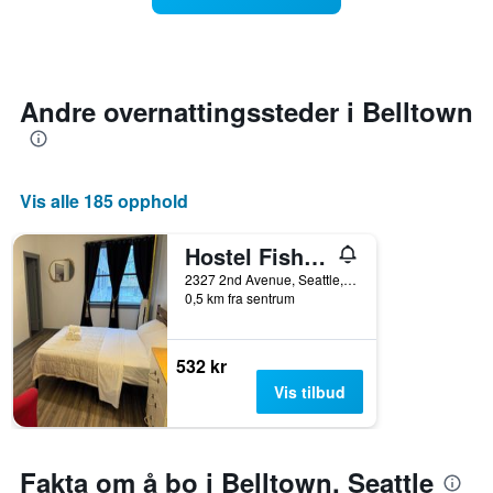
Diagrammets
man
1
kommer
Y-
datoen
akse
for
viser
oppholdet
Andre overnattingssteder i Belltown
gjennomsnittsprisen
Diagrammets
på
1
et
X-
rom
akse
denne
Vis alle 185 opphold
viser
helgen
antall
funnet
dager
Hostel Fish Seattle
de
før
2327 2nd Avenue, Seattle, WA, USA
siste
oppholdet
0,5 km fra sentrum
3
Diagrammets
dagene
1
Y-
532 kr
akse
Vis tilbud
viser
gjennomsnittsprisen
på
et
Fakta om å bo i Belltown, Seattle
rom