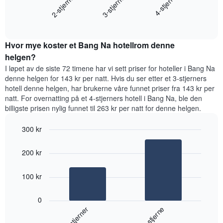
3-stjerner
2-stjerner
4-stjerne
viser
gjennomsnittsprisen
gjennomsnittsprisen
End
for
for
of
et
interactive
et
rom
chart
rom
Hvor mye koster et Bang Na hotellrom denne
i
kveld,
helgen?
basert
I løpet av de siste 72 timene har vi sett priser for hoteller i Bang Na
på
denne helgen for 143 kr per natt. Hvis du ser etter et 3-stjerners
data
hotell denne helgen, har brukerne våre funnet priser fra 143 kr per
fra
natt. For overnatting på et 4-stjerners hotell i Bang Na, ble den
de
billigste prisen nylig funnet til 263 kr per natt for denne helgen.
siste
tre
300 kr
dagene
og
Bar
Chart
graphic.
chart
sortert
200 kr
with
etter
2
antall
bars.
100 kr
stjerner.
Diagrammets
Diagrammet
1
0
nedenfor
X-
3-stjerner
4-stjerne
viser
akse
gjennomsnittsprisen