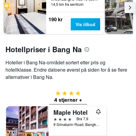
14,5 km fra sentrum
et
rom
190 kr
Vis tilbud
Hotellpriser i Bang Na
Hoteller i Bang Na-området sortert etter pris og
hotellklasse. Endre datoene øverst på siden for å se flere
alternativer i Bang Na.
4 stjerner
4 stjerner +
Maple Hotel
4 stjerner
Bra 7,9
9 Srinakarin Road, Bangkok, Thailand