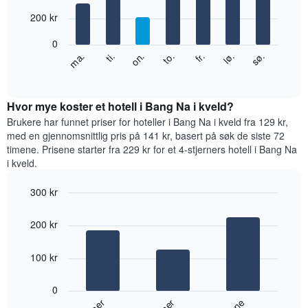
with
månedene.
7
200 kr
Diagrammets
bars.
1
0
Y-
Diagrammet
ti.
to.
lø.
ma.
on.
fr.
sø.
akse
nedenfor
End
viser
of
viser
gjennomsnittsprisen
interactive
gjennomsnittsprisen
chart
for
for
Hvor mye koster et hotell i Bang Na i kveld?
et
et
Brukere har funnet priser for hoteller i Bang Na i kveld fra 129 kr,
rom
rom
med en gjennomsnittlig pris på 141 kr, basert på søk de siste 72
for
timene. Prisene starter fra 229 kr for et 4-stjerners hotell i Bang Na
hver
i kveld.
ukedag
Diagrammets
300 kr
1
Bar
X-
Chart
graphic.
chart
akse
200 kr
with
viser
3
ukedagene.
bars.
100 kr
Diagrammets
1
Diagrammet
Y-
0
nedenfor
akse
viser