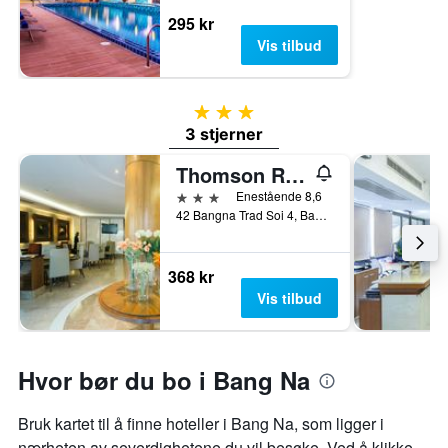
295 kr
Vis tilbud
3 stjerner
3 stjerner
Thomson Residence Hotel
3 stjerner
Enestående 8,6
42 Bangna Trad Soi 4, Bangna Trad Road, Bangkok, Thailand
368 kr
Vis tilbud
Hvor bør du bo i Bang Na
Bruk kartet til å finne hoteller i Bang Na, som ligger i
nærheten av severdighetene du vil besøke. Ved å klikke