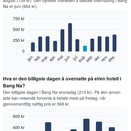
august (139 kr). Den dyreste måneden å bestille overnatting i Bang
Na er juni (664 kr).
750 kr
Bar
Chart
500 kr
graphic.
chart
with
12
250 kr
bars.
0
Diagrammet
feb.
mai
aug.
nov.
jan.
apr.
jul.
okt.
mar.
jun.
sep.
des.
nedenfor
End
of
viser
interactive
gjennomsnittsprisen
chart
for
Hva er den billigste dagen å overnatte på et/en hotell i
et
Bang Na?
rom
Den billigste dagen i Bang Na eronsdag (213 kr). På den annen
per
side kan reisende forvente å betale mest på fredag, når
måned
gjennomsnittlig nattlig pris er 568 kr.
Diagrammets
1
600 kr
X-
akse
Bar
Chart
400 kr
graphic.
viser
chart