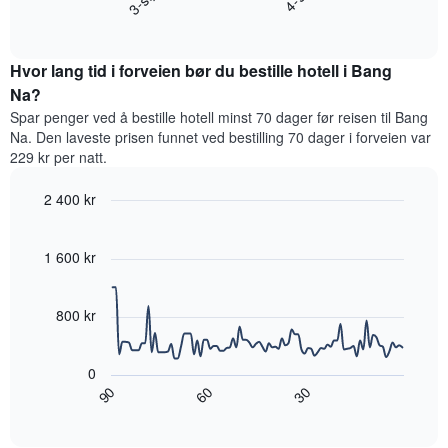
viser
End
for
hotellkategorier
of
et
interactive
etter
rom
chart
stjerner.
Hvor lang tid i forveien bør du bestille hotell i Bang
denne
Diagrammets
helgen,
Na?
1
basert
Spar penger ved å bestille hotell minst 70 dager før reisen til Bang
Y-
på
akse
Na. Den laveste prisen funnet ved bestilling 70 dager i forveien var
data
viser
229 kr per natt.
fra
gjennomsnittsprisen
de
for
2 400 kr
siste
et
tre
Line
Chart
rom
graphic.
chart
dagene
i
with
1 600 kr
og
kveld,
90
sortert
data
basert
etter
points.
på
800 kr
antall
data
stjerner.
Diagrammet
fra
Diagrammets
nedenfor
de
0
1
viser
siste
60
90
30
X-
hvordan
End
tre
akse
of
romprisen
dagene
interactive
viser
endrer
chart