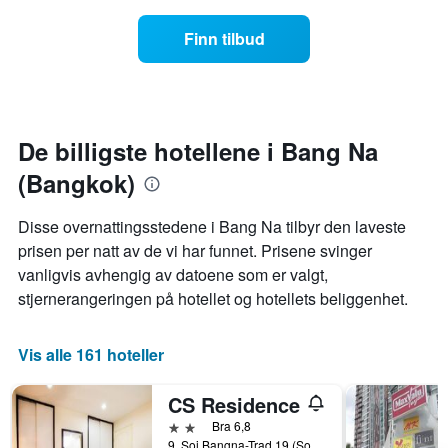
hotellkategorier
seg
etter
jo
Finn tilbud
stjerner.
nærmere
Diagrammets
man
1
kommer
Y-
datoen
akse
for
viser
oppholdet
De billigste hotellene i Bang Na
gjennomsnittsprisen
Diagrammets
på
(Bangkok)
1
et
X-
rom
akse
Disse overnattingsstedene i Bang Na tilbyr den laveste
denne
viser
prisen per natt av de vi har funnet. Prisene svinger
helgen
antall
funnet
vanligvis avhengig av datoene som er valgt,
dager
de
før
stjernerangeringen på hotellet og hotellets beliggenhet.
siste
oppholdet
3
Diagrammets
dagene
1
Vis alle 161 hoteller
Y-
akse
CS Residence
viser
gjennomsnittsprisen
2 stjerner
Bra 6,8
på
9, Soi Bangna-Trad 19 (Soi Udomsuk 42/ Soi Chalieng 1), Bangna, Bangkok, Thailand