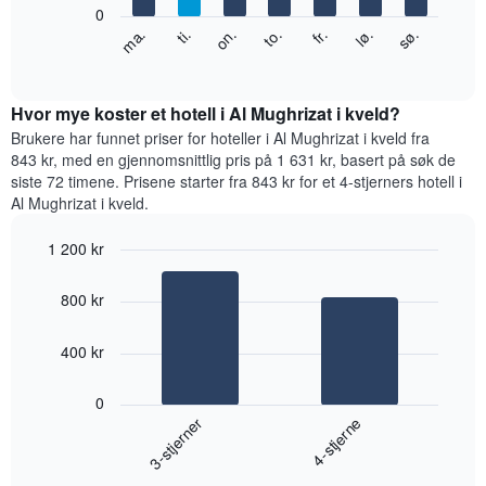
0
Y-
Diagrammet
fr.
to.
on.
ti.
ma.
sø.
lø.
akse
nedenfor
End
viser
of
viser
gjennomsnittsprisen
interactive
gjennomsnittsprisen
chart
for
for
Hvor mye koster et hotell i Al Mughrizat i kveld?
et
et
Brukere har funnet priser for hoteller i Al Mughrizat i kveld fra
rom
rom
843 kr, med en gjennomsnittlig pris på 1 631 kr, basert på søk de
for
siste 72 timene. Prisene starter fra 843 kr for et 4-stjerners hotell i
hver
Al Mughrizat i kveld.
ukedag
Diagrammets
1 200 kr
1
Bar
X-
Chart
graphic.
chart
akse
800 kr
with
viser
2
ukedagene.
bars.
400 kr
Diagrammets
1
Diagrammet
Y-
0
nedenfor
akse
3-stjerner
4-stjerne
viser
viser
gjennomsnittsprisen
gjennomsnittsprisen
End
for
for
of