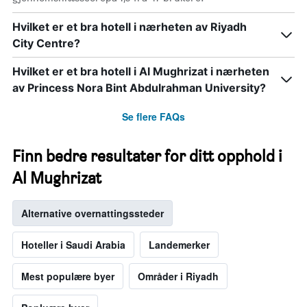
stjerner.
Diagrammets
Hvilket er et bra hotell i nærheten av Riyadh
1
City Centre?
Y-
akse
Hvilket er et bra hotell i Al Mughrizat i nærheten
viser
gjennomsnittsprisen
av Princess Nora Bint Abdulrahman University?
for
et
Se flere FAQs
rom
i
kveld,
Finn bedre resultater for ditt opphold i
basert
Al Mughrizat
på
data
fra
Alternative overnattingssteder
de
siste
tre
Hoteller i Saudi Arabia
Landemerker
dagene
Mest populære byer
Områder i Riyadh