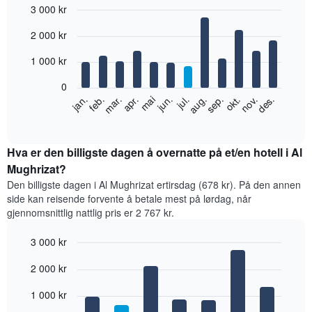
3 000 kr
Bar
Chart
2 000 kr
graphic.
chart
with
12
1 000 kr
bars.
0
Diagrammet
feb.
mai
aug.
nov.
jan.
apr.
jul.
okt.
mar.
jun.
sep.
des.
nedenfor
End
of
viser
interactive
gjennomsnittsprisen
chart
for
Hva er den billigste dagen å overnatte på et/en hotell i Al
et
Mughrizat?
rom
Den billigste dagen i Al Mughrizat ertirsdag (678 kr). På den annen
per
side kan reisende forvente å betale mest på lørdag, når
måned
gjennomsnittlig nattlig pris er 2 767 kr.
Diagrammets
1
3 000 kr
X-
akse
Bar
Chart
2 000 kr
graphic.
viser
chart
with
månedene.
7
1 000 kr
Diagrammets
bars.
1