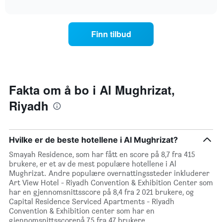
et
interactive
et
rom
chart
rom
i
kveld,
Finn tilbud
basert
på
data
fra
de
siste
Fakta om å bo i Al Mughrizat,
tre
Riyadh
dagene
og
sortert
etter
Hvilke er de beste hotellene i Al Mughrizat?
antall
stjerner.
Smayah Residence, som har fått en score på 8,7 fra 415
Diagrammets
brukere, er et av de mest populære hotellene i Al
1
Mughrizat. Andre populære overnattingssteder inkluderer
X-
Art View Hotel - Riyadh Convention & Exhibition Center som
akse
har en gjennomsnittsscore på 8,4 fra 2 021 brukere, og
viser
Capital Residence Serviced Apartments - Riyadh
hotellkategorier
Convention & Exhibition center som har en
etter
gjennomsnittsscorepå 7,5 fra 47 brukere.