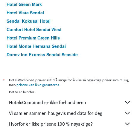
Hotel Green Mark
Hotel Vista Sendai
Sendai Kokusai Hotel
Comfort Hotel Sendai West
Hotel Premium Green Hills
Hotel Monte Hermana Sendai
Dormy Inn Express Sendai Seaside
hotel sendai gardenpalace
Ana Holiday Inn Sendai By IHG
APA Villa Hotel Sendaieki-Itsutsubashi
*
HotelsCombined prøver alltid å sørge for å vise så nøyaktige priser som mulig,
men
prisene kan ikke garanteres
.
Sendai Hills Hotel
Dette er hvorfor:
Dormy Inn Sendai Ekimae
HotelsCombined er ikke forhandleren
Hotel Green Line
Hotel New Mitoya
Vi samler sammen haugevis med data for deg
Hotel Green City
Hvorfor er ikke prisene 100 % nøyaktige?
Toyoko Inn Sendai Higashi-guchi No 2