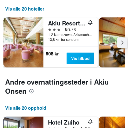
Vis alle 20 hoteller
Akiu Resort Hotel Crescent
3 stjerner
Bra 7,6
1-2 Namezawa, Akiumachi Yumoto, Taihaku-ku, Sendai, Japan
13,8 km fra sentrum
608 kr
Vis tilbud
Andre overnattingssteder i Akiu
Onsen
Vis alle 20 opphold
Hotel Zuiho