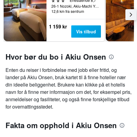
3 stjerner
Enestående 8,7
26-1 Nozoki, Akiu-Machi Yumoto, Sendai, Japan
12,6 km fra sentrum
1 159 kr
Vis tilbud
Hvor bør du bo i Akiu Onsen
Enten du reiser i forbindelse med jobb eller fritid, og
lander på Akiu Onsen, bruk kartet til å finne hoteller nær
din ideelle beliggenhet. Brukere kan klikke på et hotells
navn for å finne mer informasjon om det, for eksempel pris,
anmeldelser og fasiliteter, og også finne forskjellige tilbud
for overnattingsstedet.
Fakta om opphold i Akiu Onsen