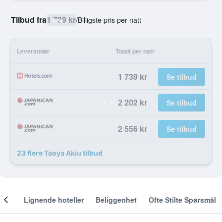
Tilbud fra
1 739 kr
/
Billigste pris per natt
Leverandør
Totalt per natt
1 739 kr
Se tilbud
2 202 kr
Se tilbud
2 556 kr
Se tilbud
23 flere Taoya Akiu tilbud
nger
Lignende hoteller
Beliggenhet
Ofte Stilte Spørsmål