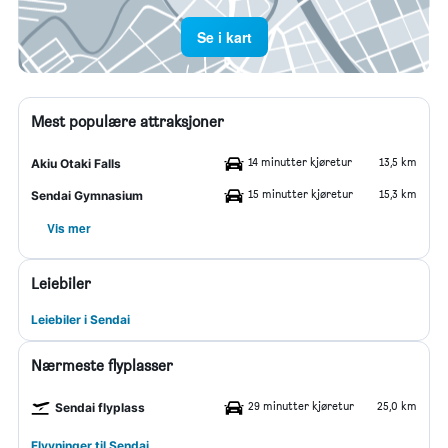
Se i kart
Mest populære attraksjoner
14 minutter kjøretur
13,5 km
Akiu Otaki Falls
15 minutter kjøretur
15,3 km
Sendai Gymnasium
Vis mer
Leiebiler
Leiebiler i Sendai
Nærmeste flyplasser
29 minutter kjøretur
25,0 km
Sendai flyplass
Flyvninger til Sendai