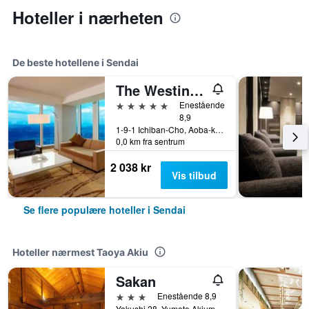
Hoteller i nærheten
De beste hotellene i Sendai
The Westin Sendai
5 stjerner
Enestående
8,9
1-9-1 Ichiban-Cho, Aoba-ku, Sendai, Japan
0,0 km fra sentrum
2 038 kr
Vis tilbud
Se flere populære hoteller i Sendai
Hoteller nærmest Taoya Akiu
Sakan
3 stjerner
Enestående 8,9
Yakushi 28, Yumoto Akiumachi Taihaku-ku, Sendai, Japan