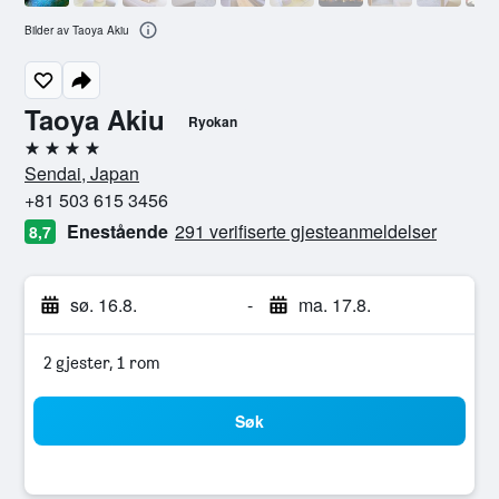
Bilder av Taoya Akiu
Taoya Akiu
Ryokan
4 stjerner
Sendai, Japan
+81 503 615 3456
Enestående
291 verifiserte gjesteanmeldelser
8,7
sø. 16.8.
-
ma. 17.8.
2 gjester, 1 rom
Søk