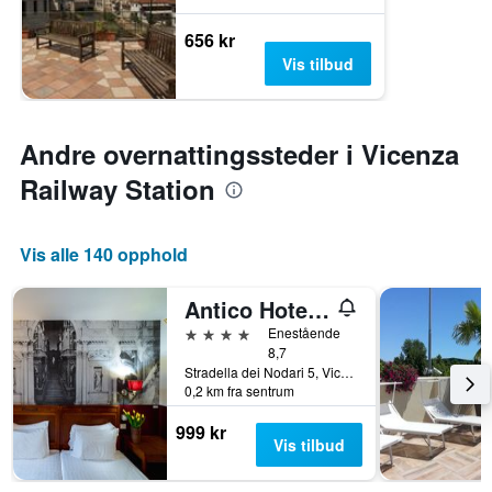
656 kr
Vis tilbud
Andre overnattingssteder i Vicenza
Railway Station
Vis alle 140 opphold
Antico Hotel Vicenza
4 stjerner
Enestående
8,7
Stradella dei Nodari 5, Vicenza, Veneto, Italia
0,2 km fra sentrum
999 kr
Vis tilbud