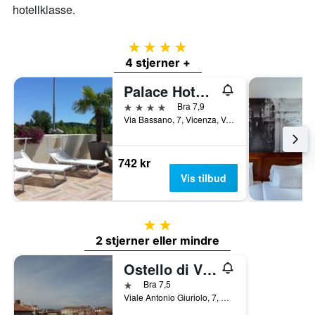
hotellklasse.
4 stjerner
4 stjerner +
Palace Hotel La Conchiglia d'Oro
4 stjerner
Bra 7,9
Via Bassano, 7, Vicenza, Veneto, Italia
742 kr
Vis tilbud
2 stjerner
2 stjerner eller mindre
Ostello di Vicenza
1 stjerne
Bra 7,5
Viale Antonio Giuriolo, 7, Vicenza, Veneto, Italia