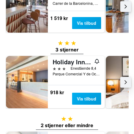
Carrer de la Barcelonina, 5, Valencia, Valencia, Spania
1 519 kr
Vis tilbud
3 stjerner
3 stjerner
Holiday Inn Express Valencia - Bonaire By IHG
3 stjerner
Enestående 8,4
Parque Comercial Y de Ocio Aldaia, Valencia, Valencia, Spania
918 kr
Vis tilbud
2 stjerner
2 stjerner eller mindre