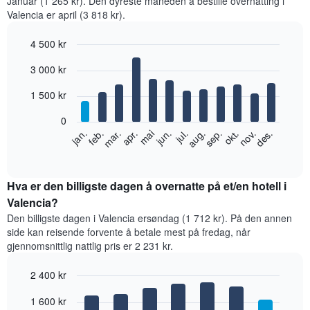
Januar (1 265 kr). Den dyreste måneden å bestille overnatting i
Valencia er april (3 818 kr).
4 500 kr
Bar
Chart
3 000 kr
graphic.
chart
with
12
1 500 kr
bars.
0
Diagrammet
feb.
mai
aug.
nov.
jan.
apr.
jul.
okt.
mar.
jun.
sep.
des.
nedenfor
End
of
viser
interactive
gjennomsnittsprisen
chart
for
Hva er den billigste dagen å overnatte på et/en hotell i
et
Valencia?
rom
Den billigste dagen i Valencia ersøndag (1 712 kr). På den annen
per
side kan reisende forvente å betale mest på fredag, når
måned
gjennomsnittlig nattlig pris er 2 231 kr.
Diagrammets
1
2 400 kr
X-
akse
Bar
Chart
1 600 kr
graphic.
viser
chart