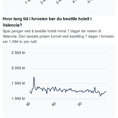
viser
End
for
hotellkategorier
of
et
interactive
etter
rom
chart
stjerner.
Hvor lang tid i forveien bør du bestille hotell i
denne
Diagrammets
helgen,
Valencia?
1
basert
Spar penger ved å bestille hotell minst 7 dager før reisen til
Y-
på
akse
Valencia. Den laveste prisen funnet ved bestilling 7 dager i forveien
data
viser
var 1 086 kr per natt.
fra
gjennomsnittsprisen
de
for
2 500 kr
siste
et
tre
Line
Chart
rom
graphic.
chart
dagene
i
with
2 000 kr
og
kveld,
90
sortert
data
basert
etter
points.
på
1 500 kr
antall
data
stjerner.
Diagrammet
fra
Diagrammets
nedenfor
de
1 000 kr
1
viser
siste
60
90
30
X-
hvordan
End
tre
akse
of
romprisen
dagene
interactive
viser
endrer
chart