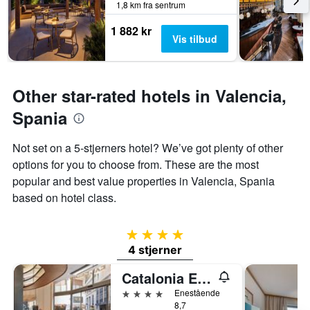
1,8 km fra sentrum
et
rom
1 882 kr
Vis tilbud
Other star-rated hotels in Valencia,
Spania
Not set on a 5-stjerners hotel? We’ve got plenty of other
options for you to choose from. These are the most
popular and best value properties in Valencia, Spania
based on hotel class.
4 stjerner
4 stjerner
Catalonia Excelsior
4 stjerner
Enestående
8,7