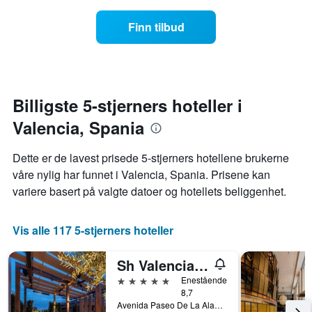
hotellkategorier
seg
etter
jo
Finn tilbud
stjerner.
nærmere
Diagrammets
man
1
kommer
Y-
datoen
akse
for
viser
oppholdet
Billigste 5-stjerners hoteller i
gjennomsnittsprisen
Diagrammets
på
Valencia, Spania
1
et
X-
rom
akse
Dette er de lavest prisede 5-stjerners hotellene brukerne
denne
viser
våre nylig har funnet i Valencia, Spania. Prisene kan
helgen
antall
funnet
variere basert på valgte datoer og hotellets beliggenhet.
dager
de
før
siste
oppholdet
3
Vis alle 117 5-stjerners hoteller
Diagrammets
dagene
1
Y-
Sh Valencia Palace Hotel
akse
5 stjerner
Enestående
viser
8,7
gjennomsnittsprisen
Avenida Paseo De La Alameda 32, Valencia, Valencia, Spania
på