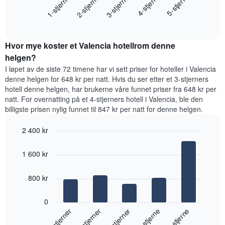
3-stjerner
1-stjerner
4-stjerne
2-stjerner
5-stjerne
viser
gjennomsnittsprisen
gjennomsnittsprisen
End
for
for
of
et
interactive
et
rom
chart
rom
Hvor mye koster et Valencia hotellrom denne
i
kveld,
helgen?
basert
I løpet av de siste 72 timene har vi sett priser for hoteller i Valencia
på
denne helgen for 648 kr per natt. Hvis du ser etter et 3-stjerners
data
hotell denne helgen, har brukerne våre funnet priser fra 648 kr per
fra
natt. For overnatting på et 4-stjerners hotell i Valencia, ble den
de
billigste prisen nylig funnet til 847 kr per natt for denne helgen.
siste
tre
2 400 kr
dagene
og
Bar
Chart
graphic.
chart
sortert
1 600 kr
with
etter
5
antall
bars.
800 kr
stjerner.
Diagrammets
Diagrammet
1
0
nedenfor
X-
3-stjerner
1-stjerner
4-stjerne
2-stjerner
5-stjerne
viser
akse
gjennomsnittsprisen