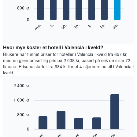
with
månedene.
7
800 kr
Diagrammets
bars.
1
0
Y-
Diagrammet
fr.
to.
on.
ti.
ma.
sø.
lø.
akse
nedenfor
End
viser
of
viser
gjennomsnittsprisen
interactive
gjennomsnittsprisen
chart
for
for
Hvor mye koster et hotell i Valencia i kveld?
et
et
Brukere har funnet priser for hoteller i Valencia i kveld fra 657 kr,
rom
rom
med en gjennomsnittlig pris på 2 038 kr, basert på søk de siste 72
for
timene. Prisene starter fra 684 kr for et 4-stjerners hotell i Valencia i
hver
kveld.
ukedag
Diagrammets
2 400 kr
1
Bar
X-
Chart
graphic.
chart
akse
1 600 kr
with
viser
5
ukedagene.
bars.
800 kr
Diagrammets
1
Diagrammet
Y-
0
nedenfor
akse
viser