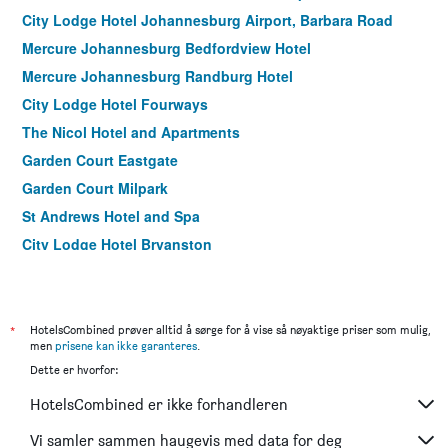
City Lodge Hotel Johannesburg Airport, Barbara Road
Mercure Johannesburg Bedfordview Hotel
Mercure Johannesburg Randburg Hotel
City Lodge Hotel Fourways
The Nicol Hotel and Apartments
Garden Court Eastgate
Garden Court Milpark
St Andrews Hotel and Spa
City Lodge Hotel Bryanston
Bannister Hotel
City Lodge Hotel Newtown Johannesburg
Belvedere Estate Nomad Lodge
*
HotelsCombined prøver alltid å sørge for å vise så nøyaktige priser som mulig,
men
prisene kan ikke garanteres
.
B&B on 8th Avenue
Dette er hvorfor:
HotelsCombined er ikke forhandleren
Vi samler sammen haugevis med data for deg