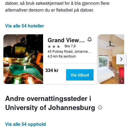
datoer, så bruk søkeskjemaet for å bla gjennom flere
alternativer dersom du er fleksibel på datoer.
Vis alle 54 hoteller
Grand View B&B
3 stjerner
Bra 7,9
45 Putney Road, Johannesburg, Gauteng, Sør-Afrika
4,5 km fra sentrum
334 kr
Vis tilbud
Andre overnattingssteder i
University of Johannesburg
Vis alle 54 opphold