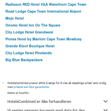
Radisson RED Hotel V&A Waterfront Cape Town
Road Lodge Cape Town International Airport
Mojo Hotel
Onomo Hotel Inn On The Square
City Lodge Hotel Grandwest
Protea Hotel by Marriott Cape Town Mowbray
Grande Kloof Boutique Hotel
City Lodge Hotel Pinelands
Big Blue Backpackers
Long Street Boutique Hotel
Stayeasy Century City
Bluebottle Guesthouse
*
HotelsCombined prøver alltid å sørge for å vise så nøyaktige priser som mulig,
Never at Home Green Point
men
prisene kan ikke garanteres
.
Dette er hvorfor:
Garden Court Nelson Mandela Boulevard
Neighbourgood Newlands
HotelsCombined er ikke forhandleren
La Rose B&B
Vi samler sammen haugevis med data for deg