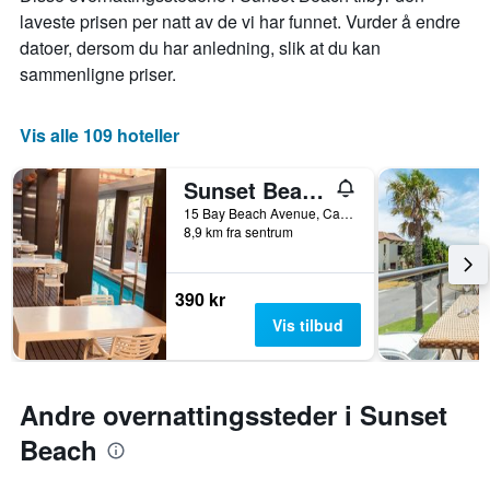
Diagrammets
laveste prisen per natt av de vi har funnet. Vurder å endre
1
datoer, dersom du har anledning, slik at du kan
Y-
akse
sammenligne priser.
viser
gjennomsnittsprisen
for
Vis alle 109 hoteller
et
rom
Sunset Beach Guesthouse
15 Bay Beach Avenue, Cape Town, Western Cape, Sør-Afrika
8,9 km fra sentrum
390 kr
Vis tilbud
Andre overnattingssteder i Sunset
Beach