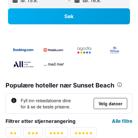
lø. 15.8.
-
sø. 16.8.
Søk
… med mer
Populære hoteller nær Sunset Beach
Fyll inn reisedatoene dine
Velg datoer
for å se de beste prisene.
Alle filtre
Filtrer etter stjernerangering