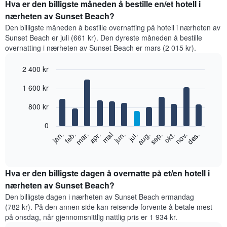
Hva er den billigste måneden å bestille en/et hotell i
nærheten av Sunset Beach?
Den billigste måneden å bestille overnatting på hotell i nærheten av
Sunset Beach er juli (661 kr). Den dyreste måneden å bestille
overnatting i nærheten av Sunset Beach er mars (2 015 kr).
2 400 kr
Bar
Chart
1 600 kr
graphic.
chart
with
12
800 kr
bars.
0
Diagrammet
feb.
mai
aug.
nov.
jan.
apr.
jul.
okt.
mar.
jun.
sep.
des.
nedenfor
End
of
viser
interactive
gjennomsnittsprisen
chart
for
Hva er den billigste dagen å overnatte på et/en hotell i
et
nærheten av Sunset Beach?
rom
Den billigste dagen i nærheten av Sunset Beach ermandag
per
(782 kr). På den annen side kan reisende forvente å betale mest
måned
på onsdag, når gjennomsnittlig nattlig pris er 1 934 kr.
Diagrammets