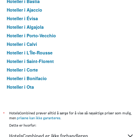
Hoteller i Bastia
Hoteller i Ajaccio
Hoteller i Évisa
Hoteller i Algajola
Hoteller i Porto-Vecchio
Hoteller i Calvi
Hoteller i L'Île-Rousse
Hoteller i Saint-Florent
Hoteller i Corte
Hoteller i Bonifacio
Hoteller i Ota
Hoteller i Porto
Hoteller i Cargèse
Hoteller i Macinaggio
*
HotelsCombined prøver alltid å sørge for å vise så nøyaktige priser som mulig,
men
prisene kan ikke garanteres
.
Hoteller i Propriano
Dette er hvorfor:
Hoteller i Sainte-Lucie-de-Porto-Vecchio
HotelsCombined er ikke forhandleren