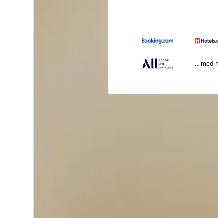
… med 