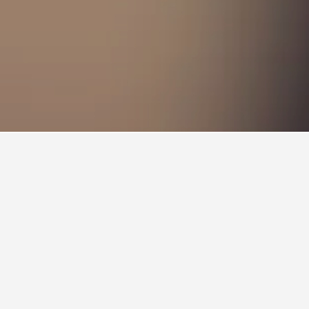
e Ville hotellrom denne helgen?
r vi sett priser for hoteller i Centre Ville denne
 du ser etter et 3-stjerners hotell denne helgen,
r fra 11 kr per natt. For overnatting på et 4-