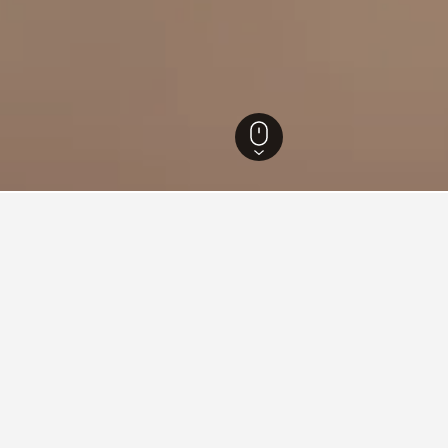
ntre Ville
ller i Centre Ville
lsCombined for å finne ditt neste hotell i Centre Ville.
re Ville i kveld?
Hvor mye koster et Centr
i Centre Ville i kveld fra 8 kr, med en
I løpet av de siste 72 timene ha
 på søk de siste 72 timene. Prisene
helgen for 11 kr per natt. Hvis
l i Centre Ville i kveld.
har brukerne våre funnet prise