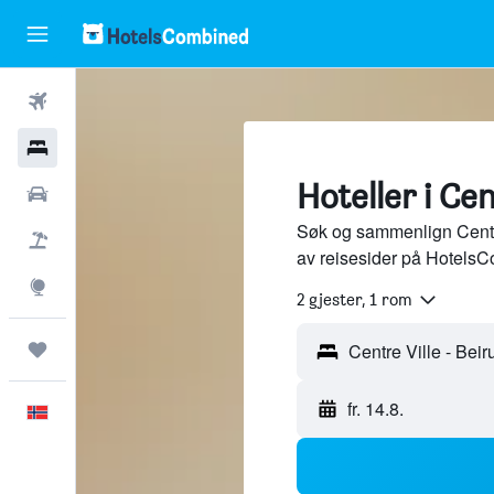
Fly
Hoteller
Hoteller i Cen
Leiebiler
Søk og sammenlign Centre 
Pakkereiser
av reisesider på HotelsC
Utforsk
2 gjester, 1 rom
Reiser
fr. 14.8.
Norsk