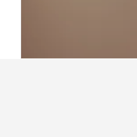
Hjem
Libanon
1 928
Beirut
597
Ce
Reisetips om hote
Bruk våre datagenererte tips fra Hote
Hvor mye koster et hotell i Cent
Brukere har funnet priser for hoteller 
gjennomsnittlig pris på 10 kr, basert
starter fra 8 kr for et 4-stjerners hotel