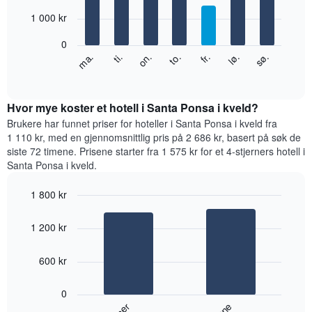
with
månedene.
7
1 000 kr
Diagrammets
bars.
1
0
Y-
Diagrammet
fr.
to.
on.
ti.
ma.
sø.
lø.
akse
nedenfor
End
viser
of
viser
gjennomsnittsprisen
interactive
gjennomsnittsprisen
chart
for
for
Hvor mye koster et hotell i Santa Ponsa i kveld?
et
et
Brukere har funnet priser for hoteller i Santa Ponsa i kveld fra
rom
rom
1 110 kr, med en gjennomsnittlig pris på 2 686 kr, basert på søk de
for
siste 72 timene. Prisene starter fra 1 575 kr for et 4-stjerners hotell i
hver
Santa Ponsa i kveld.
ukedag
Diagrammets
1 800 kr
1
Bar
X-
Chart
graphic.
chart
akse
1 200 kr
with
viser
2
ukedagene.
bars.
600 kr
Diagrammets
1
Diagrammet
Y-
0
nedenfor
akse
viser