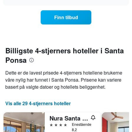
viser
endrer
chart
hotellkategorier
seg
etter
jo
Finn tilbud
stjerner.
nærmere
Diagrammets
man
1
kommer
Y-
datoen
akse
for
viser
oppholdet
Billigste 4-stjerners hoteller i Santa
gjennomsnittsprisen
Diagrammets
på
Ponsa
1
et
X-
rom
akse
Dette er de lavest prisede 4-stjerners hotellene brukerne
denne
viser
våre nylig har funnet i Santa Ponsa. Prisene kan variere
helgen
antall
funnet
basert på valgte datoer og hotellets beliggenhet.
dager
de
før
siste
oppholdet
3
Vis alle 29 4-stjerners hoteller
Diagrammets
dagene
1
Y-
Nura Santa Ponsa & Spa
akse
4 stjerner
Enestående
viser
8,2
gjennomsnittsprisen