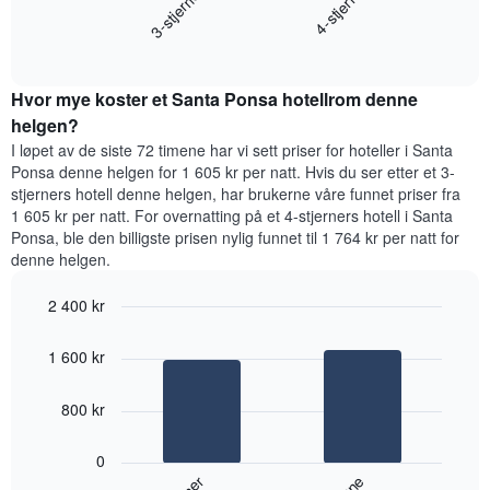
3-stjerner
4-stjerne
viser
gjennomsnittsprisen
gjennomsnittsprisen
End
for
for
of
et
interactive
et
rom
chart
rom
Hvor mye koster et Santa Ponsa hotellrom denne
i
kveld,
helgen?
basert
I løpet av de siste 72 timene har vi sett priser for hoteller i Santa
på
Ponsa denne helgen for 1 605 kr per natt. Hvis du ser etter et 3-
data
stjerners hotell denne helgen, har brukerne våre funnet priser fra
fra
1 605 kr per natt. For overnatting på et 4-stjerners hotell i Santa
de
Ponsa, ble den billigste prisen nylig funnet til 1 764 kr per natt for
siste
denne helgen.
tre
dagene
2 400 kr
og
sortert
Bar
Chart
graphic.
etter
chart
1 600 kr
with
antall
2
stjerner.
bars.
800 kr
Diagrammets
1
Diagrammet
X-
0
nedenfor
akse
viser