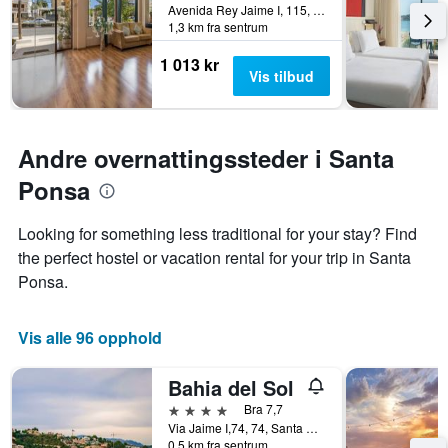
Avenida Rey Jaime I, 115, Santa Ponsa, Mallorca, Spania
på
1,3 km fra sentrum
et
rom
1 013 kr
Vis tilbud
Andre overnattingssteder i Santa
Ponsa
Looking for something less traditional for your stay? Find
the perfect hostel or vacation rental for your trip in Santa
Ponsa.
Vis alle 96 opphold
Bahia del Sol
4 stjerner
Bra 7,7
Via Jaime I,74, 74, Santa Ponsa, Mallorca, Spania
0,5 km fra sentrum