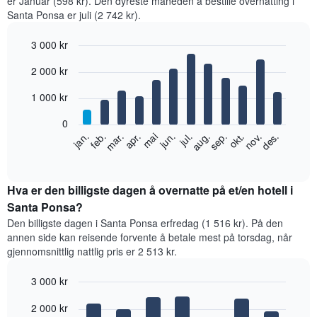
er Januar (598 kr). Den dyreste måneden å bestille overnatting i
Santa Ponsa er juli (2 742 kr).
3 000 kr
Bar
Chart
2 000 kr
graphic.
chart
with
12
1 000 kr
bars.
0
Diagrammet
feb.
mai
aug.
nov.
jan.
apr.
jul.
okt.
mar.
jun.
sep.
des.
nedenfor
End
of
viser
interactive
gjennomsnittsprisen
chart
for
Hva er den billigste dagen å overnatte på et/en hotell i
et
Santa Ponsa?
rom
Den billigste dagen i Santa Ponsa erfredag (1 516 kr). På den
per
annen side kan reisende forvente å betale mest på torsdag, når
måned
gjennomsnittlig nattlig pris er 2 513 kr.
Diagrammets
1
3 000 kr
X-
akse
Bar
Chart
2 000 kr
graphic.
viser
chart