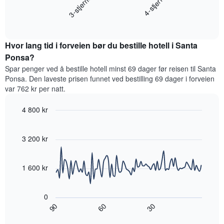
3-stjerner
4-stjerne
viser
gjennomsnittsprisen
hotellkategorier
End
for
etter
of
et
interactive
stjerner.
rom
chart
Diagrammets
Hvor lang tid i forveien bør du bestille hotell i Santa
denne
1
helgen,
Ponsa?
Y-
basert
akse
Spar penger ved å bestille hotell minst 69 dager før reisen til Santa
på
viser
Ponsa. Den laveste prisen funnet ved bestilling 69 dager i forveien
data
gjennomsnittsprisen
var 762 kr per natt.
fra
for
de
et
4 800 kr
siste
rom
tre
Line
Chart
i
graphic.
chart
dagene
kveld,
with
3 200 kr
og
basert
90
sortert
data
på
etter
points.
data
1 600 kr
antall
fra
stjerner.
Diagrammet
de
Diagrammets
nedenfor
siste
0
1
viser
tre
60
90
30
X-
hvordan
End
dagene
akse
of
romprisen
interactive