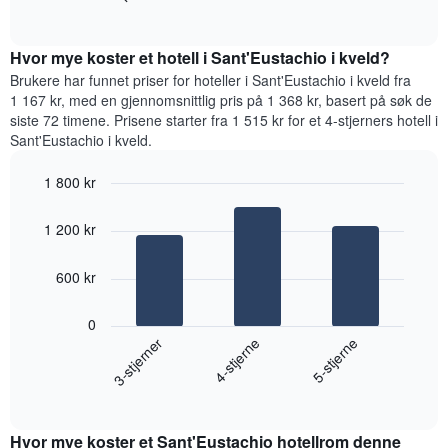
viser
of
viser
gjennomsnittsprisen
interactive
gjennomsnittsprisen
chart
for
for
Hvor mye koster et hotell i Sant'Eustachio i kveld?
et
et
Brukere har funnet priser for hoteller i Sant'Eustachio i kveld fra
rom
rom
1 167 kr, med en gjennomsnittlig pris på 1 368 kr, basert på søk de
for
siste 72 timene. Prisene starter fra 1 515 kr for et 4-stjerners hotell i
hver
Sant'Eustachio i kveld.
ukedag
Diagrammets
1 800 kr
1
Bar
X-
Chart
graphic.
chart
akse
1 200 kr
with
viser
3
ukedagene.
bars.
600 kr
Diagrammets
1
Diagrammet
Y-
0
nedenfor
akse
4-stjerne
3-stjerner
5-stjerne
viser
viser
gjennomsnittsprisen
gjennomsnittsprisen
End
for
for
of
et
interactive
et
rom
chart
rom
Hvor mye koster et Sant'Eustachio hotellrom denne
i