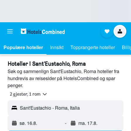
Populære hoteller
Innsikt
Topprangerte hoteller
Bill
Hoteller i Sant'Eustachio, Roma
Søk og sammenlign Sant'Eustachio, Roma hoteller fra
hundrevis av reisesider på HotelsCombined og spar
penger.
2 gjester, 1 rom
Sant'Eustachio - Roma, Italia
sø. 16.8.
-
ma. 17.8.