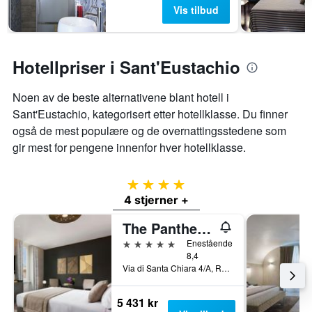
Vis tilbud
Hotellpriser i Sant'Eustachio
Noen av de beste alternativene blant hotell i
Sant'Eustachio, kategorisert etter hotellklasse. Du finner
også de mest populære og de overnattingsstedene som
gir mest for pengene innenfor hver hotellklasse.
4 stjerner
4 stjerner +
The Pantheon Iconic Rome Hotel, Autograph Collection
5 stjerner
Enestående
8,4
Via di Santa Chiara 4/A, Roma, Italia
5 431 kr