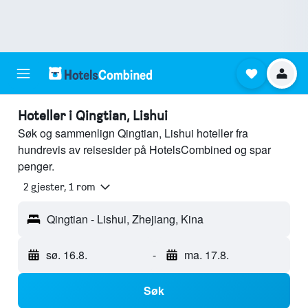
Hoteller i Qingtian, Lishui
Søk og sammenlign Qingtian, Lishui hoteller fra
hundrevis av reisesider på HotelsCombined og spar
penger.
2 gjester, 1 rom
Qingtian - Lishui, Zhejiang, Kina
sø. 16.8.
-
ma. 17.8.
Søk