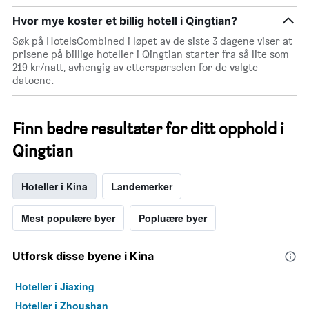
og
sortert
Hvor mye koster et billig hotell i Qingtian?
etter
Søk på HotelsCombined i løpet av de siste 3 dagene viser at
antall
prisene på billige hoteller i Qingtian starter fra så lite som
stjerner.
219 kr/natt, avhengig av etterspørselen for de valgte
Diagrammets
datoene.
1
X-
akse
viser
Finn bedre resultater for ditt opphold i
hotellkategorier
Qingtian
etter
stjerner.
Diagrammets
Hoteller i Kina
Landemerker
1
Y-
akse
Mest populære byer
Popluære byer
viser
gjennomsnittsprisen
Utforsk disse byene i Kina
for
et
rom
Hoteller i Jiaxing
i
Hoteller i Zhoushan
kveld,