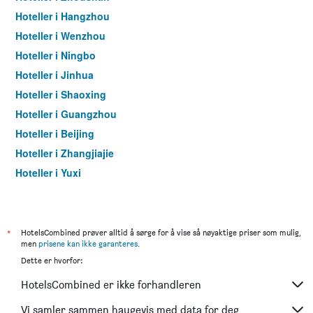
basert
Hoteller i Hangzhou
på
Hoteller i Wenzhou
data
fra
Hoteller i Ningbo
de
Hoteller i Jinhua
siste
tre
Hoteller i Shaoxing
dagene
Hoteller i Guangzhou
Hoteller i Beijing
Hoteller i Zhangjiajie
Hoteller i Yuxi
Hoteller i Shanghai
*
HotelsCombined prøver alltid å sørge for å vise så nøyaktige priser som mulig,
men
prisene kan ikke garanteres
.
Dette er hvorfor:
HotelsCombined er ikke forhandleren
Vi samler sammen haugevis med data for deg