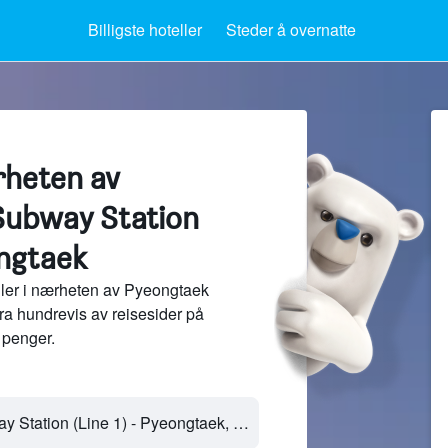
Billigste hoteller
Steder å overnatte
rheten av
Subway Station
ongtaek
ler i nærheten av Pyeongtaek
ra hundrevis av reisesider på
penger.