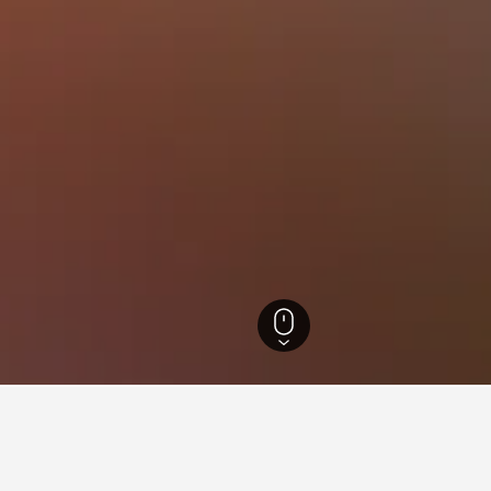
5 549
Pyeongtaek
144
Pyeongtaek Subway Station (Line 1)