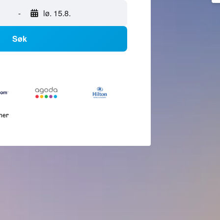
-
lø. 15.8.
Søk
mer