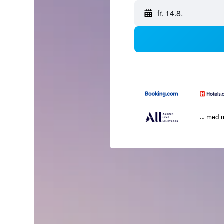
fr. 14.8.
… med 