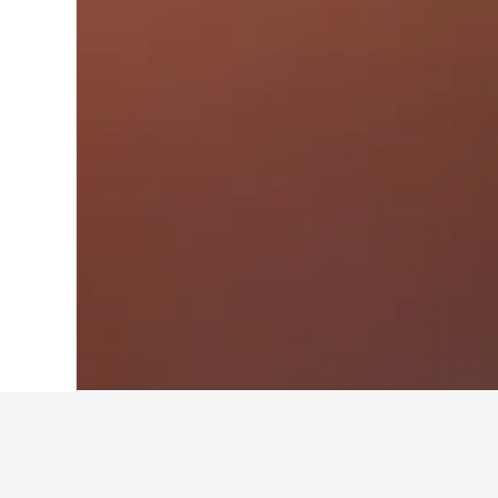
Hjem
Sør-Korea
39 583
Gyeonggi-do