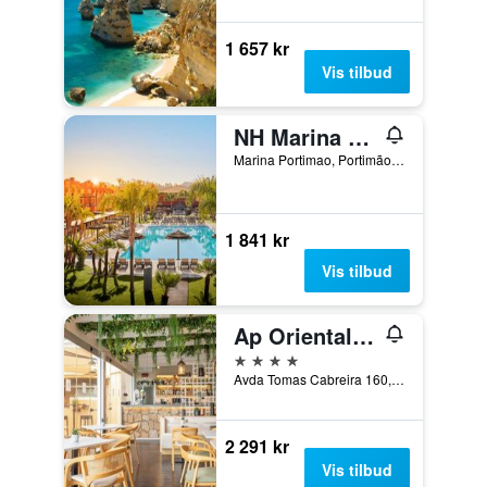
1 657 kr
Vis tilbud
NH Marina Portimão Resort
Marina Portimao, Portimão, Faro, Portugal
1 841 kr
Vis tilbud
Ap Oriental Beach
4 stjerner
Avda Tomas Cabreira 160, Portimão, Faro, Portugal
2 291 kr
Vis tilbud