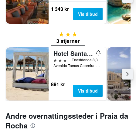
1 343 kr
Vis tilbud
3 stjerner
3 stjerner
Hotel Santa Catarina Algarve
3 stjerner
Enestående 8,3
Avenida Tomas Cabreira, Portimão, Faro, Portugal
891 kr
Vis tilbud
Andre overnattingssteder i Praia da
Rocha