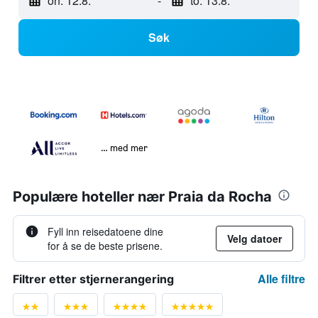
on. 12.8.
-
to. 13.8.
Søk
… med mer
Populære hoteller nær Praia da Rocha
Fyll inn reisedatoene dine
Velg datoer
for å se de beste prisene.
Alle filtre
Filtrer etter stjernerangering