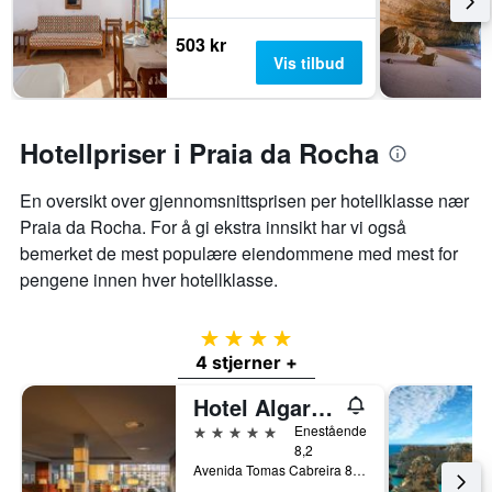
503 kr
Vis tilbud
Hotellpriser i Praia da Rocha
En oversikt over gjennomsnittsprisen per hotellklasse nær
Praia da Rocha. For å gi ekstra innsikt har vi også
bemerket de mest populære eiendommene med mest for
pengene innen hver hotellklasse.
4 stjerner
4 stjerner +
Hotel Algarve Casino
5 stjerner
Enestående
8,2
Avenida Tomas Cabreira 8500-802 Praia da Rocha, Portimão, Faro, Portugal