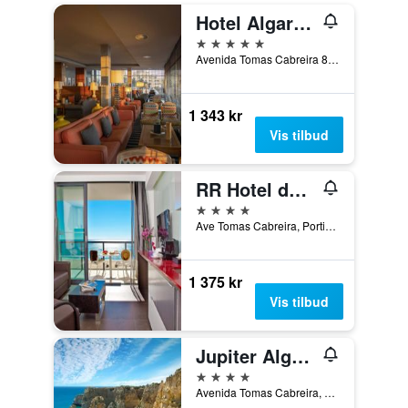
Hotel Algarve Casino
5 stjerner
Avenida Tomas Cabreira 8500-802 Praia da Rocha, Portimão, Faro, Portugal
1 343 kr
Vis tilbud
RR Hotel da Rocha
4 stjerner
Ave Tomas Cabreira, Portimão, Faro, Portugal
1 375 kr
Vis tilbud
Jupiter Algarve Hotel - Beach & Spa
4 stjerner
Avenida Tomas Cabreira, 92, Portimão, Faro, Portugal