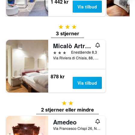
1 442 kr
Vis tilbud
3 stjerner
3 stjerner
Micalò Artrooms
3 stjerner
Enestående 8,3
Via Riviera di Chiaia, 88, Napoli, Provinsen Napoli, Italia
878 kr
Vis tilbud
2 stjerner
2 stjerner eller mindre
Amedeo
Via Francesco Crispi 26, Napoli, Provinsen Napoli, Italia