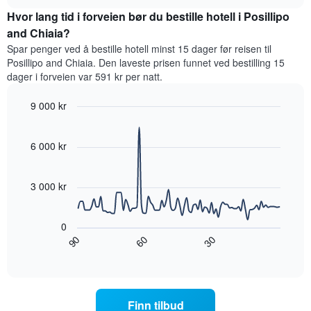
rom
chart
Diagrammets
Hvor lang tid i forveien bør du bestille hotell i Posillipo
denne
1
helgen,
and Chiaia?
Y-
basert
akse
Spar penger ved å bestille hotell minst 15 dager før reisen til
på
viser
Posillipo and Chiaia. Den laveste prisen funnet ved bestilling 15
data
gjennomsnittsprisen
dager i forveien var 591 kr per natt.
fra
for
de
et
9 000 kr
siste
rom
tre
Line
Chart
i
graphic.
chart
dagene
kveld,
with
6 000 kr
og
basert
90
sortert
data
på
etter
points.
data
3 000 kr
antall
fra
stjerner.
Diagrammet
de
Diagrammets
nedenfor
siste
0
1
viser
tre
60
90
30
X-
hvordan
End
dagene
akse
of
romprisen
interactive
viser
endrer
chart
hotellkategorier
seg
etter
jo
Finn tilbud
stjerner.
nærmere