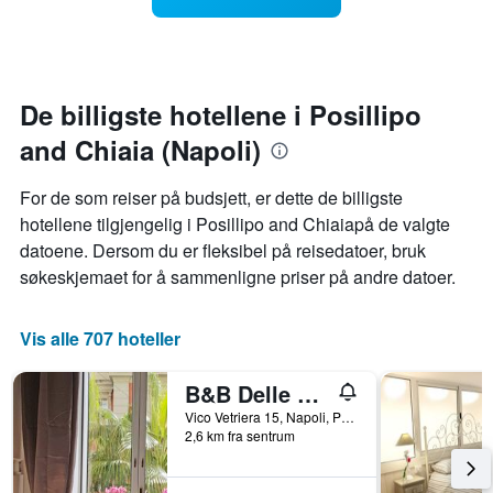
Diagrammets
man
1
kommer
Y-
datoen
akse
for
viser
oppholdet
De billigste hotellene i Posillipo
gjennomsnittsprisen
Diagrammets
på
and Chiaia (Napoli)
1
et
X-
rom
akse
For de som reiser på budsjett, er dette de billigste
denne
viser
hotellene tilgjengelig i Posillipo and Chiaiapå de valgte
helgen
antall
funnet
datoene. Dersom du er fleksibel på reisedatoer, bruk
dager
de
før
søkeskjemaet for å sammenligne priser på andre datoer.
siste
oppholdet
3
Diagrammets
dagene
1
Vis alle 707 hoteller
Y-
akse
B&B Delle Palme
viser
gjennomsnittsprisen
Vico Vetriera 15, Napoli, Provinsen Napoli, Italia
2,6 km fra sentrum
på
et
rom