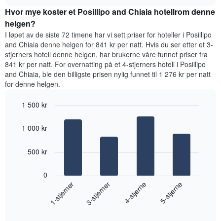
rom
chart
Hvor mye koster et Posillipo and Chiaia hotellrom denne
i
kveld,
helgen?
basert
I løpet av de siste 72 timene har vi sett priser for hoteller i Posillipo
på
and Chiaia denne helgen for 841 kr per natt. Hvis du ser etter et 3-
data
stjerners hotell denne helgen, har brukerne våre funnet priser fra
fra
841 kr per natt. For overnatting på et 4-stjerners hotell i Posillipo
de
and Chiaia, ble den billigste prisen nylig funnet til 1 276 kr per natt
siste
for denne helgen.
tre
dagene
1 500 kr
og
sortert
Bar
Chart
graphic.
etter
chart
1 000 kr
with
antall
4
stjerner.
bars.
500 kr
Diagrammets
1
Diagrammet
X-
0
nedenfor
akse
1-stjerner
3-stjerner
4-stjerne
5-stjerne
viser
viser
gjennomsnittsprisen
hotellkategorier
End
for
etter
of
et
interactive
stjerner.