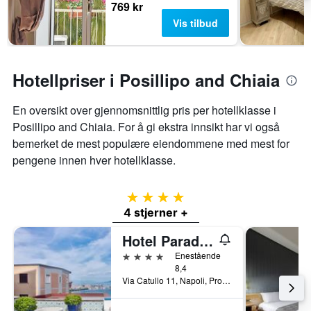
769 kr
Vis tilbud
Hotellpriser i Posillipo and Chiaia
En oversikt over gjennomsnittlig pris per hotellklasse i
Posillipo and Chiaia. For å gi ekstra innsikt har vi også
bemerket de mest populære eiendommene med mest for
pengene innen hver hotellklasse.
4 stjerner
4 stjerner +
Hotel Paradiso, BW Signature Collection
4 stjerner
Enestående
8,4
Via Catullo 11, Napoli, Provinsen Napoli, Italia