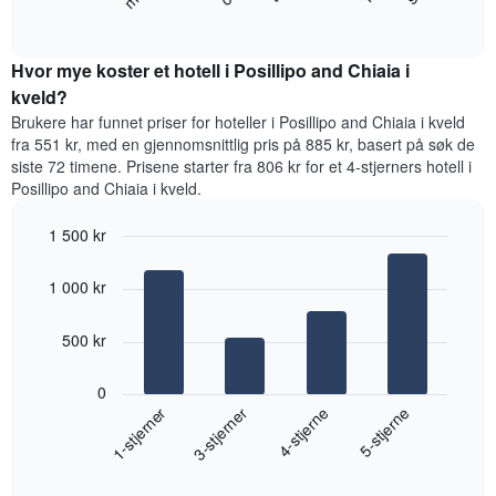
nedenfor
End
viser
of
viser
gjennomsnittsprisen
interactive
gjennomsnittsprisen
chart
for
for
Hvor mye koster et hotell i Posillipo and Chiaia i
et
et
kveld?
rom
rom
Brukere har funnet priser for hoteller i Posillipo and Chiaia i kveld
for
fra 551 kr, med en gjennomsnittlig pris på 885 kr, basert på søk de
hver
siste 72 timene. Prisene starter fra 806 kr for et 4-stjerners hotell i
ukedag
Posillipo and Chiaia i kveld.
Diagrammets
1
1 500 kr
X-
akse
Bar
Chart
viser
graphic.
chart
1 000 kr
with
ukedagene.
4
Diagrammets
bars.
500 kr
1
Y-
Diagrammet
akse
0
nedenfor
viser
1-stjerner
3-stjerner
4-stjerne
5-stjerne
viser
gjennomsnittsprisen
gjennomsnittsprisen
for
End
for
et
of
et
interactive
rom