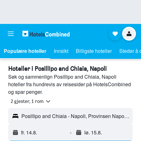
Populære hoteller
Innsikt
Billigste hoteller
Steder å 
Hoteller i Posillipo and Chiaia, Napoli
Søk og sammenlign Posillipo and Chiaia, Napoli
hoteller fra hundrevis av reisesider på HotelsCombined
og spar penger.
2 gjester, 1 rom
Posillipo and Chiaia - Napoli, Provinsen Napoli, Italia
fr. 14.8.
-
lø. 15.8.