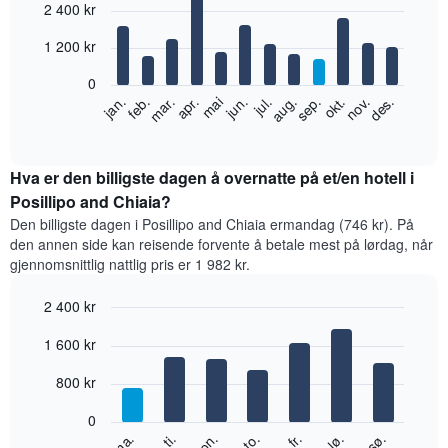
2 400 kr
graphic.
chart
with
12
1 200 kr
bars.
0
Diagrammet
feb.
mai
aug.
nov.
jan.
apr.
jul.
okt.
mar.
jun.
sep.
des.
nedenfor
End
of
viser
interactive
gjennomsnittsprisen
chart
for
Hva er den billigste dagen å overnatte på et/en hotell i
et
Posillipo and Chiaia?
rom
Den billigste dagen i Posillipo and Chiaia ermandag (746 kr). På
per
den annen side kan reisende forvente å betale mest på lørdag, når
måned
gjennomsnittlig nattlig pris er 1 982 kr.
Diagrammets
1
2 400 kr
X-
akse
Bar
Chart
1 600 kr
graphic.
viser
chart
with
månedene.
7
800 kr
Diagrammets
bars.
1
0
Y-
Diagrammet
fr.
to.
on.
ti.
ma.
sø.
lø.
akse