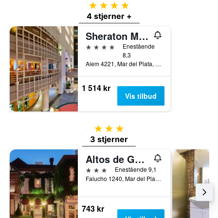
4 stjerner
4 stjerner +
Sheraton Mar del Plata Hotel
4 stjerner
Enestående
8,3
Alem 4221, Mar del Plata, Provinsen Buenos Aires, Argentina
1 514 kr
Vis tilbud
3 stjerner
3 stjerner
Altos de Güemes Hotel
3 stjerner
Enestående 9,1
Falucho 1240, Mar del Plata, Provinsen Buenos Aires, Argentina
743 kr