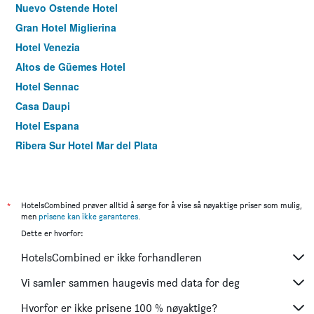
Nuevo Ostende Hotel
Gran Hotel Miglierina
Hotel Venezia
Altos de Güemes Hotel
Hotel Sennac
Casa Daupi
Hotel Espana
Ribera Sur Hotel Mar del Plata
Hotel Traful
Hotel Nuevo Boulevard
Hotel Albamar
*
HotelsCombined prøver alltid å sørge for å vise så nøyaktige priser som mulig,
men
prisene kan ikke garanteres
.
Hotel Novi
Dette er hvorfor:
Hotel Neptuno
HotelsCombined er ikke forhandleren
Hotel 13 de Julio
Grand Hotel Santa Teresita
Vi samler sammen haugevis med data for deg
Apart Hotel Santa Lucia
Hvorfor er ikke prisene 100 % nøyaktige?