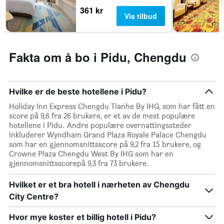
Y-
361 kr
Vis tilbud
akse
viser
gjennomsnittsprisen
på
Fakta om å bo i Pidu, Chengdu
et
rom
denne
helgen
Hvilke er de beste hotellene i Pidu?
funnet
de
Holiday Inn Express Chengdu Tianhe By IHG, som har fått en
siste
score på 9,6 fra 26 brukere, er et av de mest populære
3
hotellene i Pidu. Andre populære overnattingssteder
dagene
inkluderer Wyndham Grand Plaza Royale Palace Chengdu
som har en gjennomsnittsscore på 9,2 fra 15 brukere, og
Crowne Plaza Chengdu West By IHG som har en
gjennomsnittsscorepå 9,3 fra 73 brukere.
Hvilket er et bra hotell i nærheten av Chengdu
City Centre?
Hvor mye koster et billig hotell i Pidu?