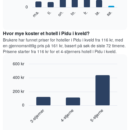
1
0
Y-
Diagrammet
fr.
to.
on.
ti.
ma.
sø.
lø.
akse
nedenfor
End
viser
of
viser
gjennomsnittsprisen
interactive
gjennomsnittsprisen
chart
for
for
Hvor mye koster et hotell i Pidu i kveld?
et
et
Brukere har funnet priser for hoteller i Pidu i kveld fra 116 kr, med
rom
rom
en gjennomsnittlig pris på 161 kr, basert på søk de siste 72 timene.
for
Prisene starter fra 116 kr for et 4-stjerners hotell i Pidu i kveld.
hver
ukedag
600 kr
Diagrammets
Bar
1
Chart
graphic.
chart
X-
400 kr
with
akse
3
viser
bars.
200 kr
ukedagene.
Diagrammets
Diagrammet
1
0
nedenfor
Y-
4-stjerne
3-stjerner
5-stjerne
viser
akse
gjennomsnittsprisen
viser
End
for
of
gjennomsnittsprisen
et
interactive