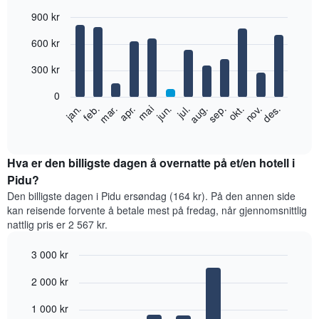
900 kr
Bar
Chart
600 kr
graphic.
chart
with
12
300 kr
bars.
0
Diagrammet
feb.
mai
aug.
nov.
jan.
apr.
jul.
okt.
mar.
jun.
sep.
des.
nedenfor
End
of
viser
interactive
gjennomsnittsprisen
chart
for
Hva er den billigste dagen å overnatte på et/en hotell i
et
Pidu?
rom
Den billigste dagen i Pidu ersøndag (164 kr). På den annen side
per
kan reisende forvente å betale mest på fredag, når gjennomsnittlig
måned
nattlig pris er 2 567 kr.
Diagrammets
1
3 000 kr
X-
akse
Bar
Chart
2 000 kr
graphic.
viser
chart
with
månedene.
7
1 000 kr
Diagrammets
bars.