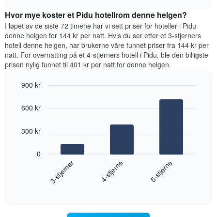
for
rom
chart
et
Hvor mye koster et Pidu hotellrom denne helgen?
i
rom
kveld,
I løpet av de siste 72 timene har vi sett priser for hoteller i Pidu
basert
denne helgen for 144 kr per natt. Hvis du ser etter et 3-stjerners
på
hotell denne helgen, har brukerne våre funnet priser fra 144 kr per
data
natt. For overnatting på et 4-stjerners hotell i Pidu, ble den billigste
fra
prisen nylig funnet til 401 kr per natt for denne helgen.
de
siste
900 kr
tre
Bar
Chart
dagene
graphic.
chart
og
600 kr
with
sortert
3
etter
bars.
300 kr
antall
stjerner.
Diagrammet
Diagrammets
0
nedenfor
1
4-stjerne
3-stjerner
5-stjerne
viser
X-
gjennomsnittsprisen
akse
End
for
of
viser
et
interactive
hotellkategorier
rom
chart
etter
denne