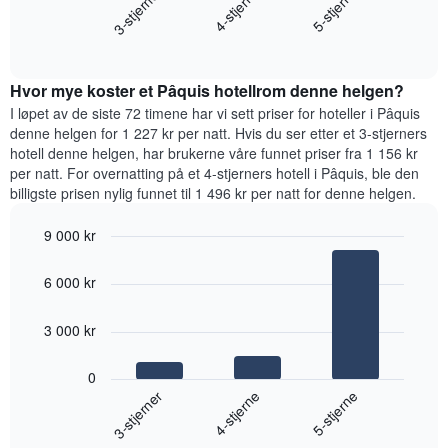
4-stjerne
3-stjerner
5-stjerne
viser
gjennomsnittsprisen
gjennomsnittsprisen
End
for
for
of
et
interactive
et
rom
chart
rom
Hvor mye koster et Pâquis hotellrom denne helgen?
i
kveld,
I løpet av de siste 72 timene har vi sett priser for hoteller i Pâquis
basert
denne helgen for 1 227 kr per natt. Hvis du ser etter et 3-stjerners
på
hotell denne helgen, har brukerne våre funnet priser fra 1 156 kr
data
per natt. For overnatting på et 4-stjerners hotell i Pâquis, ble den
fra
billigste prisen nylig funnet til 1 496 kr per natt for denne helgen.
de
siste
9 000 kr
tre
Bar
Chart
dagene
graphic.
chart
og
6 000 kr
with
sortert
3
etter
bars.
3 000 kr
antall
stjerner.
Diagrammet
Diagrammets
0
nedenfor
1
4-stjerne
3-stjerner
5-stjerne
viser
X-
gjennomsnittsprisen
akse
End
for
of