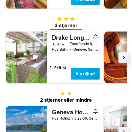
3 stjerner
3 stjerner
Drake Longchamp
3 stjerner
Enestående 8,1
Rue Butini 7, Genève, Geneve, Sveits
1 276 kr
Vis tilbud
2 stjerner
2 stjerner eller mindre
Geneva Hostel
Rue Rothschild 28-30, Genève, Geneve, Sveits