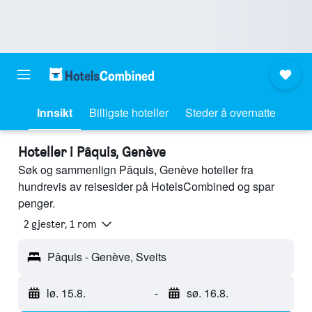
Innsikt
Billigste hoteller
Steder å overnatte
Hoteller i Pâquis, Genève
Søk og sammenlign Pâquis, Genève hoteller fra
hundrevis av reisesider på HotelsCombined og spar
penger.
2 gjester, 1 rom
Pâquis - Genève, Sveits
lø. 15.8.
-
sø. 16.8.