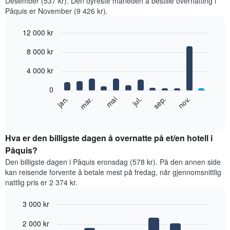
Desember (537 kr). Den dyreste måneden å bestille overnatting i
Pâquis er November (9 426 kr).
12 000 kr
Bar
Chart
8 000 kr
graphic.
chart
with
12
4 000 kr
bars.
0
Diagrammet
jan.
mar.
mai
jul.
sep.
nov.
nedenfor
End
of
viser
interactive
gjennomsnittsprisen
chart
for
Hva er den billigste dagen å overnatte på et/en hotell i
et
Pâquis?
rom
Den billigste dagen i Pâquis eronsdag (578 kr). På den annen side
per
kan reisende forvente å betale mest på fredag, når gjennomsnittlig
måned
nattlig pris er 2 374 kr.
Diagrammets
1
3 000 kr
X-
akse
Bar
Chart
2 000 kr
graphic.
viser
chart