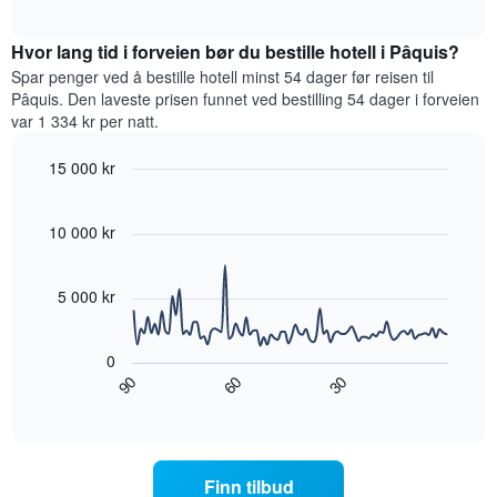
viser
et
interactive
hotellkategorier
rom
chart
etter
Hvor lang tid i forveien bør du bestille hotell i Pâquis?
denne
stjerner.
helgen,
Spar penger ved å bestille hotell minst 54 dager før reisen til
Diagrammets
basert
Pâquis. Den laveste prisen funnet ved bestilling 54 dager i forveien
1
på
var 1 334 kr per natt.
Y-
data
akse
fra
15 000 kr
viser
de
gjennomsnittsprisen
Line
Chart
siste
graphic.
chart
for
tre
with
10 000 kr
et
dagene
90
rom
og
data
i
points.
sortert
5 000 kr
kveld,
etter
basert
antall
Diagrammet
på
stjerner.
nedenfor
0
data
Diagrammets
viser
90
60
30
fra
1
hvordan
End
de
of
X-
romprisen
interactive
siste
akse
endrer
chart
tre
viser
seg
dagene
hotellkategorier
jo
Finn tilbud
etter
nærmere