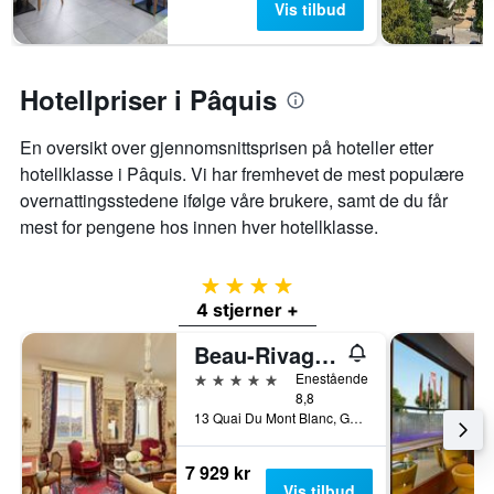
Vis tilbud
Hotellpriser i Pâquis
En oversikt over gjennomsnittsprisen på hoteller etter
hotellklasse i Pâquis. Vi har fremhevet de mest populære
overnattingsstedene ifølge våre brukere, samt de du får
mest for pengene hos innen hver hotellklasse.
4 stjerner
4 stjerner +
Beau-Rivage Genève
5 stjerner
Enestående
8,8
13 Quai Du Mont Blanc, Genève, Geneve, Sveits
7 929 kr
Vis tilbud