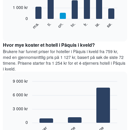
with
månedene.
7
1 000 kr
Diagrammets
bars.
1
0
Y-
Diagrammet
fr.
to.
on.
ti.
ma.
sø.
lø.
akse
nedenfor
End
viser
of
viser
gjennomsnittsprisen
interactive
gjennomsnittsprisen
chart
for
for
Hvor mye koster et hotell i Pâquis i kveld?
et
et
Brukere har funnet priser for hoteller i Pâquis i kveld fra 759 kr,
rom
rom
med en gjennomsnittlig pris på 1 127 kr, basert på søk de siste 72
for
timene. Prisene starter fra 1 254 kr for et 4-stjerners hotell i Pâquis
hver
i kveld.
ukedag
Diagrammets
9 000 kr
1
Bar
X-
Chart
graphic.
chart
akse
6 000 kr
with
viser
3
ukedagene.
bars.
3 000 kr
Diagrammets
1
Diagrammet
Y-
0
nedenfor
akse
viser