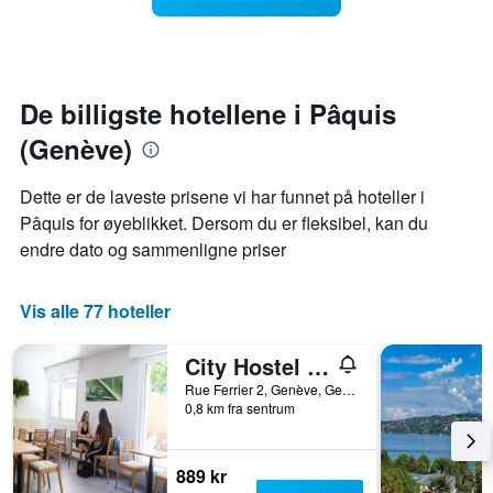
stjerner.
man
Diagrammets
kommer
1
datoen
Y-
for
akse
oppholdet
De billigste hotellene i Pâquis
viser
Diagrammets
(Genève)
gjennomsnittsprisen
1
på
X-
et
akse
Dette er de laveste prisene vi har funnet på hoteller i
rom
viser
Pâquis for øyeblikket. Dersom du er fleksibel, kan du
denne
antall
endre dato og sammenligne priser
helgen
dager
funnet
før
de
oppholdet
Vis alle 77 hoteller
siste
Diagrammets
3
1
dagene
Y-
City Hostel Geneva
akse
Rue Ferrier 2, Genève, Geneve, Sveits
viser
0,8 km fra sentrum
gjennomsnittsprisen
på
et
889 kr
rom