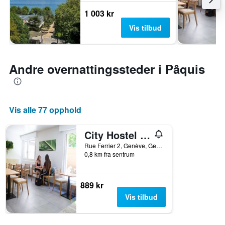
1 003 kr
Vis tilbud
Andre overnattingssteder i Pâquis
Vis alle 77 opphold
City Hostel Geneva
Rue Ferrier 2, Genève, Geneve, Sveits
0,8 km fra sentrum
889 kr
Vis tilbud