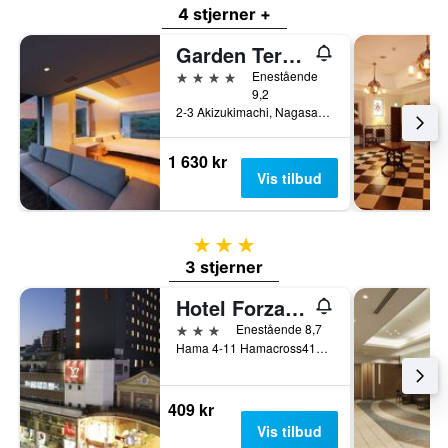
4 stjerner +
Garden Terrace Nagasaki Hotels & Resorts
4 stjerner
Enestående
9,2
2-3 Akizukimachi, Nagasaki, Japan
1 630 kr
Vis tilbud
3 stjerner
3 stjerner
Hotel Forza Nagasaki
3 stjerner
Enestående 8,7
Hama 4-11 Hamacross411 4F, Nagasaki, Japan
409 kr
Vis tilbud