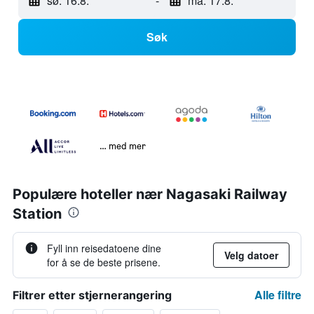
sø. 16.8.
-
ma. 17.8.
Søk
… med mer
Populære hoteller nær Nagasaki Railway
Station
Fyll inn reisedatoene dine
Velg datoer
for å se de beste prisene.
Alle filtre
Filtrer etter stjernerangering