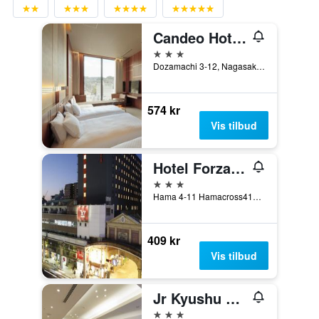
Candeo Hotels Nagasaki Shinchi Chinatown
3 stjerner
Dozamachi 3-12, Nagasaki, Japan
574 kr
Vis tilbud
Hotel Forza Nagasaki
3 stjerner
Hama 4-11 Hamacross411 4F, Nagasaki, Japan
409 kr
Vis tilbud
Jr Kyushu Hotel Nagasaki
3 stjerner