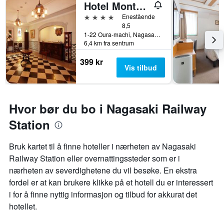
Hotel Monterey Nagasaki
4 stjerner
Enestående
8,5
1-22 Oura-machi, Nagasaki, Japan
6,4 km fra sentrum
399 kr
Vis tilbud
Hvor bør du bo i Nagasaki Railway
Station
Bruk kartet til å finne hoteller i nærheten av Nagasaki
Railway Station eller overnattingssteder som er i
nærheten av severdighetene du vil besøke. En ekstra
fordel er at kan brukere klikke på et hotell du er interessert
i for å finne nyttig informasjon og tilbud for akkurat det
hotellet.