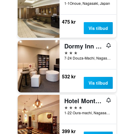
1-1Onoue, Nagasaki, Japan
475 kr
Vis tilbud
Dormy Inn Nagasaki Hot Spring
3 stjerner
7-24 Douza-Machi, Nagasaki, Japan
532 kr
Vis tilbud
Hotel Monterey Nagasaki
4 stjerner
1-22 Oura-machi, Nagasaki, Japan
399 kr