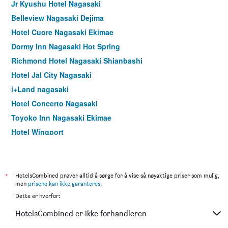
Jr Kyushu Hotel Nagasaki
Belleview Nagasaki Dejima
Hotel Cuore Nagasaki Ekimae
Dormy Inn Nagasaki Hot Spring
Richmond Hotel Nagasaki Shianbashi
Hotel Jal City Nagasaki
i+Land nagasaki
Hotel Concerto Nagasaki
Toyoko Inn Nagasaki Ekimae
Hotel Wingport
Apa Hotel Nagasaki Ekimae
S Peria Hotel Nagasaki
Business Royal Hotel
*
HotelsCombined prøver alltid å sørge for å vise så nøyaktige priser som mulig,
men
prisene kan ikke garanteres
.
Luke Plaza Hotel
Dette er hvorfor:
Comfort Inn Nagasaki Airport
HotelsCombined er ikke forhandleren
Inasayama Kanko Hotel