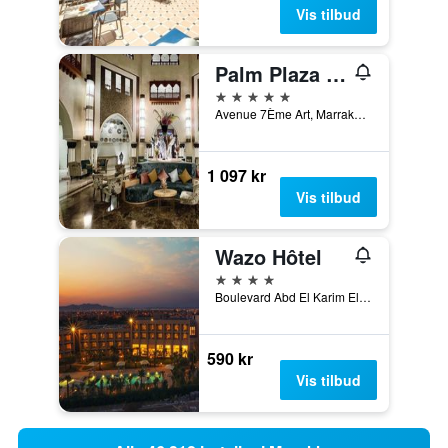
Vis tilbud
Palm Plaza Marrakech Hotel & Spa
5 stjerner
Avenue 7Ème Art, Marrakech, Marokko
1 097 kr
Vis tilbud
Wazo Hôtel
4 stjerner
Boulevard Abd El Karim El Khattabi, Marrakech, Marokko
590 kr
Vis tilbud