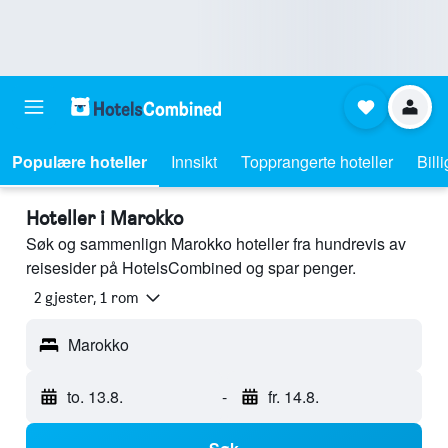
Populære hoteller
Innsikt
Topprangerte hoteller
Bill
Hoteller i Marokko
Søk og sammenlign Marokko hoteller fra hundrevis av
reisesider på HotelsCombined og spar penger.
2 gjester, 1 rom
Marokko
to. 13.8.
-
fr. 14.8.