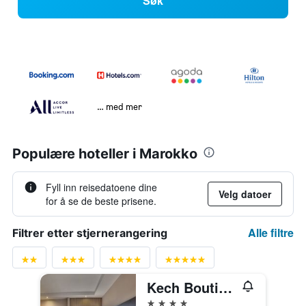
Søk
… med mer
Populære hoteller i Marokko
Fyll inn reisedatoene dine
Velg datoer
for å se de beste prisene.
Alle filtre
Filtrer etter stjernerangering
Kech Boutique Hotel & Spa
4 stjerner