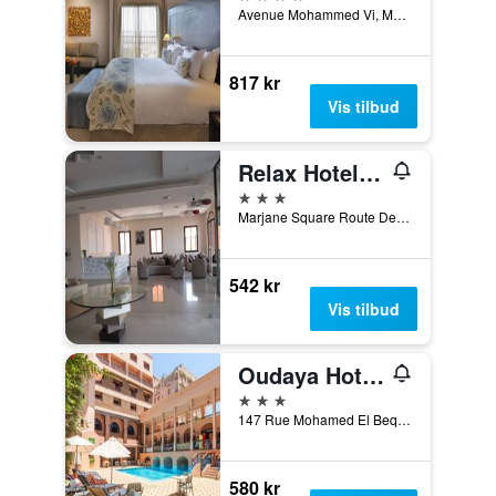
Avenue Mohammed Vi, Marrakech, Marokko
817 kr
Vis tilbud
Relax Hotel Marrakech
3 stjerner
Marjane Square Route De Casa, 5, Marrakech, Marokko
542 kr
Vis tilbud
Oudaya Hotel & Spa
3 stjerner
147 Rue Mohamed El Beqal - Gueliz, Marrakech, Marokko
580 kr