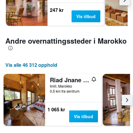
247 kr
Vis tilbud
Andre overnattingssteder i Marokko
Vis alle 46 312 opphold
Riad Jnane Imlil
Imlil, Marokko
0,5 km fra sentrum
1 065 kr
Vis tilbud