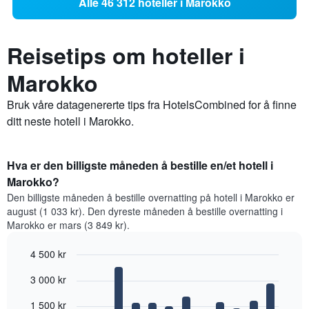
Alle 46 312 hoteller i Marokko
Reisetips om hoteller i
Marokko
Bruk våre datagenererte tips fra HotelsCombined for å finne
ditt neste hotell i Marokko.
Hva er den billigste måneden å bestille en/et hotell i
Marokko?
Den billigste måneden å bestille overnatting på hotell i Marokko er
august (1 033 kr). Den dyreste måneden å bestille overnatting i
Marokko er mars (3 849 kr).
4 500 kr
Bar
Chart
3 000 kr
graphic.
chart
with
12
1 500 kr