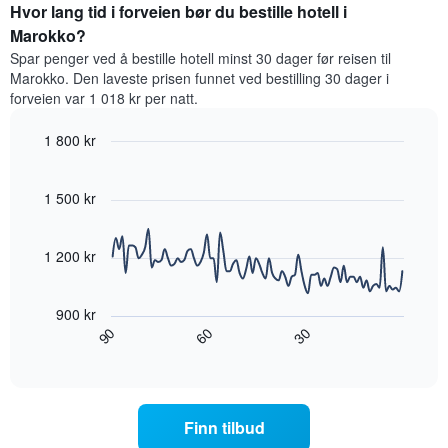
for
Hvor lang tid i forveien bør du bestille hotell i
et
et
Marokko?
rom
rom
Spar penger ved å bestille hotell minst 30 dager før reisen til
for
Marokko. Den laveste prisen funnet ved bestilling 30 dager i
hver
forveien var 1 018 kr per natt.
ukedag
Diagrammets
1 800 kr
1
X-
Line
Chart
graphic.
akse
chart
with
1 500 kr
viser
90
ukedagene.
data
Diagrammets
points.
1
1 200 kr
Y-
Diagrammet
akse
nedenfor
viser
900 kr
viser
gjennomsnittsprisen
60
90
30
hvordan
End
for
of
romprisen
interactive
et
endrer
chart
rom
seg
jo
Finn tilbud
nærmere