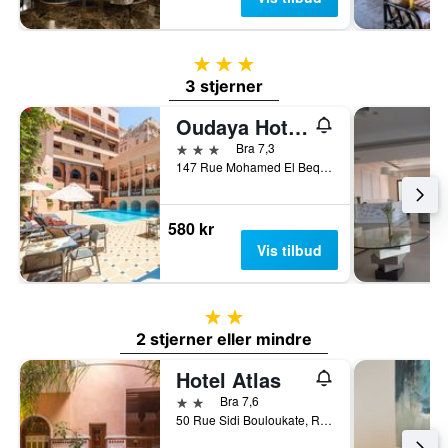
3 stjerner
3 stjerner
Oudaya Hotel & Spa
3 stjerner
Bra 7,3
147 Rue Mohamed El Beqal - Gueliz, Marrakech, Marokko
580 kr
Vis tilbud
2 stjerner
2 stjerner eller mindre
Hotel Atlas
2 stjerner
Bra 7,6
50 Rue Sidi Bouloukate, Riad Zitoun Lakdim, Marrakech, Marokko