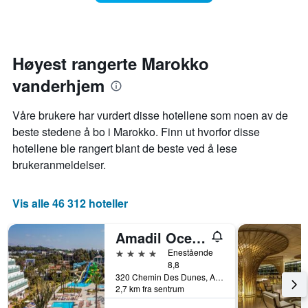
man
kommer
datoen
for
oppholdet
Høyest rangerte Marokko
Diagrammets
vanderhjem
1
X-
akse
Våre brukere har vurdert disse hotellene som noen av de
viser
beste stedene å bo i Marokko. Finn ut hvorfor disse
antall
hotellene ble rangert blant de beste ved å lese
dager
før
brukeranmeldelser.
oppholdet
Diagrammets
1
Vis alle 46 312 hoteller
Y-
akse
Amadil Ocean Club
viser
gjennomsnittsprisen
4 stjerner
Enestående
på
8,8
320 Chemin Des Dunes, Agadir, Marokko
et
2,7 km fra sentrum
rom