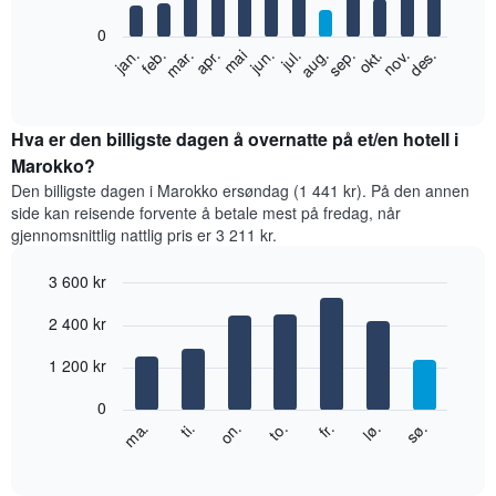
bars.
0
Diagrammet
feb.
mai
aug.
nov.
jan.
apr.
jul.
okt.
mar.
jun.
sep.
des.
nedenfor
End
of
viser
interactive
gjennomsnittsprisen
chart
for
Hva er den billigste dagen å overnatte på et/en hotell i
et
Marokko?
rom
Den billigste dagen i Marokko ersøndag (1 441 kr). På den annen
per
side kan reisende forvente å betale mest på fredag, når
måned
gjennomsnittlig nattlig pris er 3 211 kr.
Diagrammets
1
3 600 kr
X-
akse
Bar
Chart
2 400 kr
graphic.
viser
chart
with
månedene.
7
1 200 kr
Diagrammets
bars.
1
0
Y-
Diagrammet
fr.
to.
on.
ti.
ma.
sø.
lø.
akse
nedenfor
End
viser
of
viser
gjennomsnittsprisen
interactive
gjennomsnittsprisen
chart
for