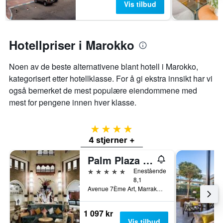
Vis tilbud
Hotellpriser i Marokko
Noen av de beste alternativene blant hotell i Marokko,
kategorisert etter hotellklasse. For å gi ekstra innsikt har vi
også bemerket de mest populære eiendommene med
mest for pengene innen hver klasse.
4 stjerner
4 stjerner +
Palm Plaza Marrakech Hotel & Spa
5 stjerner
Enestående
8,1
Avenue 7Ème Art, Marrakech, Marokko
1 097 kr
Vis tilbud