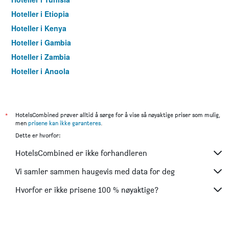
Hoteller i Etiopia
Hoteller i Kenya
Hoteller i Gambia
Hoteller i Zambia
Hoteller i Angola
Hoteller i DR Kongo
Hoteller i Algerie
Hoteller i Ghana
*
HotelsCombined prøver alltid å sørge for å vise så nøyaktige priser som mulig,
men
prisene kan ikke garanteres
.
Hoteller i Kamerun
Dette er hvorfor:
Hoteller i Mayotte
HotelsCombined er ikke forhandleren
Hoteller i Nigeria
Hoteller i Madagaskar
Vi samler sammen haugevis med data for deg
Hoteller i Mozambique
Hvorfor er ikke prisene 100 % nøyaktige?
Hoteller i Senegal
Hoteller i Sør-Afrika
Hoteller i Sierra Leone