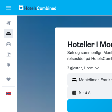
Fly
Hoteller
Hoteller i Mo
Leiebiler
Søk og sammenlign Montél
Pakkereiser
reisesider på HotelsCom
Utforsk
2 gjester, 1 rom
Reiser
fr. 14.8.
Norsk