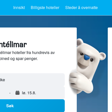
Innsikt
Billigste hoteller
Steder å overnatte
ntélimar
imar hoteller fra hundrevis av
bined og spar penger.
-
lø. 15.8.
Søk