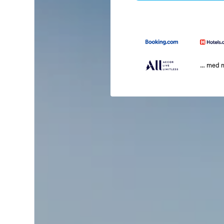
… med 