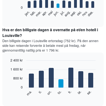
bars.
0
Diagrammet
feb.
mai
aug.
nov.
jan.
apr.
jul.
okt.
mar.
jun.
sep.
des.
nedenfor
End
of
viser
interactive
gjennomsnittsprisen
chart
for
Hva er den billigste dagen å overnatte på et/en hotell i
et
Louisville?
rom
Den billigste dagen i Louisville ertorsdag (752 kr). På den annen
per
side kan reisende forvente å betale mest på fredag, når
måned
gjennomsnittlig nattlig pris er 1 796 kr.
Diagrammets
1
2 400 kr
X-
akse
Bar
Chart
1 600 kr
graphic.
viser
chart
with
månedene.
7
800 kr
Diagrammets
bars.
1
0
Y-
Diagrammet
fr.
to.
on.
ti.
ma.
sø.
lø.
akse
nedenfor
End
viser
of
viser
gjennomsnittsprisen
interactive
gjennomsnittsprisen
chart
for