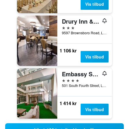
Vis tilbud
Drury Inn & Suites Louisville North
3 stjerner
9597 Brownsboro Road, Louisville, KY, USA
1 106 kr
Vis tilbud
Embassy Suites by Hilton Louisville Downtown
4 stjerner
501 South Fourth Street, Louisville, KY, USA
1 414 kr
Vis tilbud