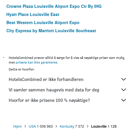
Crowne Plaza Louisville Airport Expo Ctr By IHG
Hyatt Place Louisville East
Best Western Louisville Airport Expo
City Express by Marriott Louisville Southeast
*
HotelsCombined prøver alltid å sørge for å vise så nøyaktige priser som mulig,
men
prisene kan ikke garanteres
.
Dette er hvorfor:
HotelsCombined er ikke forhandleren
Vi samler sammen haugevis med data for deg
Hvorfor er ikke prisene 100 % nøyaktige?
Hjem
USA
1 006 963
Kentucky
7 372
Louisville
1 128