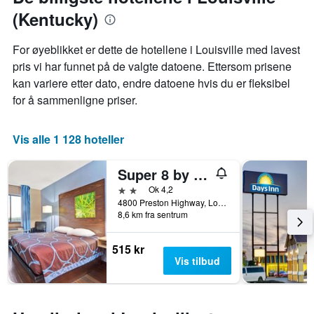
(Kentucky)
For øyeblikket er dette de hotellene i Louisville med lavest
pris vi har funnet på de valgte datoene. Ettersom prisene
kan variere etter dato, endre datoene hvis du er fleksibel
for å sammenligne priser.
Vis alle 1 128 hoteller
Super 8 by Wyndham Louisville Airport
2 stjerner
Ok 4,2
4800 Preston Highway, Louisville, KY, USA
8,6 km fra sentrum
515 kr
Vis tilbud