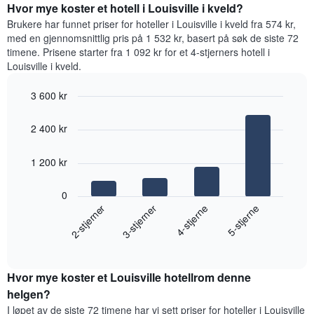
for
Hvor mye koster et hotell i Louisville i kveld?
et
et
Brukere har funnet priser for hoteller i Louisville i kveld fra 574 kr,
rom
rom
med en gjennomsnittlig pris på 1 532 kr, basert på søk de siste 72
for
timene. Prisene starter fra 1 092 kr for et 4-stjerners hotell i
hver
Louisville i kveld.
ukedag
Diagrammets
3 600 kr
1
Bar
X-
Chart
graphic.
chart
akse
2 400 kr
with
viser
4
ukedagene.
bars.
1 200 kr
Diagrammets
1
Diagrammet
Y-
0
nedenfor
akse
2-stjerner
3-stjerner
4-stjerne
5-stjerne
viser
viser
gjennomsnittsprisen
gjennomsnittsprisen
End
for
for
of
et
interactive
et
rom
chart
rom
Hvor mye koster et Louisville hotellrom denne
i
kveld,
helgen?
basert
I løpet av de siste 72 timene har vi sett priser for hoteller i Louisville