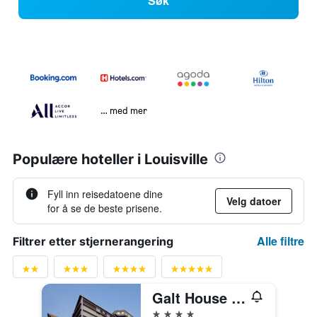
Søk
… med mer
Populære hoteller i Louisville
Fyll inn reisedatoene dine
Velg datoer
for å se de beste prisene.
Alle filtre
Filtrer etter stjernerangering
Galt House Hotel, Trademark Collection by Wyndham
4 stjerner