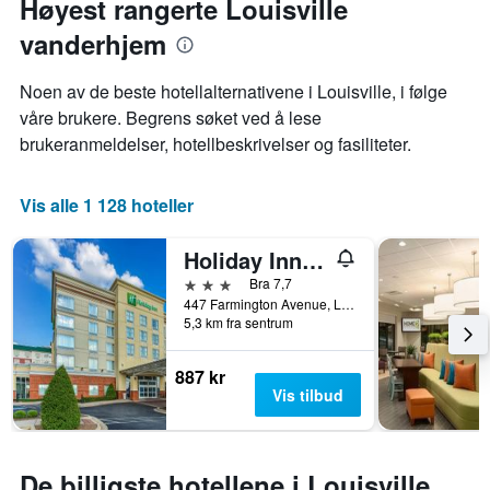
Høyest rangerte Louisville
gjennomsnittsprisen
Diagrammets
på
vanderhjem
1
et
X-
rom
akse
Noen av de beste hotellalternativene i Louisville, i følge
denne
viser
våre brukere. Begrens søket ved å lese
helgen
antall
funnet
brukeranmeldelser, hotellbeskrivelser og fasiliteter.
dager
de
før
siste
oppholdet
3
Vis alle 1 128 hoteller
Diagrammets
dagene
1
Y-
Holiday Inn Louisville Airport - Fair/Expo, An IHG Hotel
akse
3 stjerner
Bra 7,7
viser
447 Farmington Avenue, Louisville, KY, USA
gjennomsnittsprisen
5,3 km fra sentrum
på
et
rom
887 kr
Vis tilbud
De billigste hotellene i Louisville