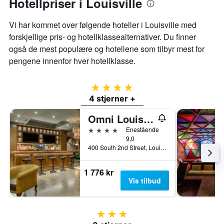
Hotellpriser i Louisville
Vi har kommet over følgende hoteller i Louisville med
forskjellige pris- og hotellklassealternativer. Du finner
også de mest populære og hotellene som tilbyr mest for
pengene innenfor hver hotellklasse.
4 stjerner
4 stjerner +
Omni Louisville Hotel
4 stjerner
Enestående
9,0
400 South 2nd Street, Louisville, KY, USA
1 776 kr
Vis tilbud
3 stjerner