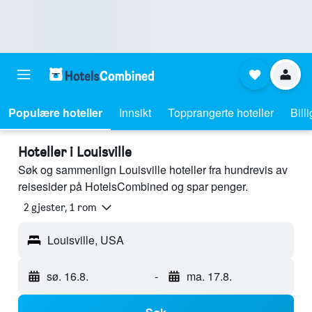
Populære hoteller
Innsikt
Topprangerte hoteller
Bill
Hoteller i Louisville
Søk og sammenlign Louisville hoteller fra hundrevis av
reisesider på HotelsCombined og spar penger.
2 gjester, 1 rom
Louisville, USA
sø. 16.8.
-
ma. 17.8.