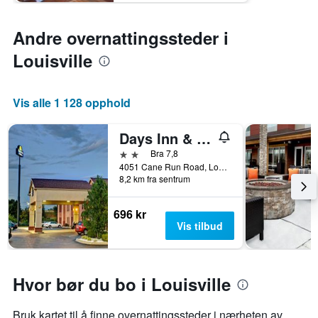
Andre overnattingssteder i
Louisville
Vis alle 1 128 opphold
Days Inn & Suites by Wyndham Louisville SW
2 stjerner
Bra 7,8
4051 Cane Run Road, Louisville, KY, USA
8,2 km fra sentrum
696 kr
Vis tilbud
Hvor bør du bo i Louisville
Bruk kartet til å finne overnattingssteder i nærheten av