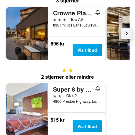
3 stjerner
Crowne Plaza Louisville Airport Expo Ctr By IHG
3 stjerner
Bra 7,9
830 Phillips Lane, Louisville, KY, USA
896 kr
Vis tilbud
2 stjerner
2 stjerner eller mindre
Super 8 by Wyndham Louisville Airport
2 stjerner
Ok 4,2
4800 Preston Highway, Louisville, KY, USA
515 kr
Vis tilbud