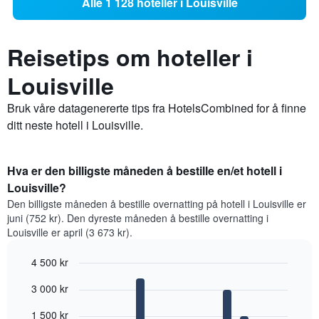
Alle 1 128 hoteller i Louisville
Reisetips om hoteller i
Louisville
Bruk våre datagenererte tips fra HotelsCombined for å finne
ditt neste hotell i Louisville.
Hva er den billigste måneden å bestille en/et hotell i
Louisville?
Den billigste måneden å bestille overnatting på hotell i Louisville er
juni (752 kr). Den dyreste måneden å bestille overnatting i
Louisville er april (3 673 kr).
4 500 kr
Bar
Chart
3 000 kr
graphic.
chart
with
12
1 500 kr