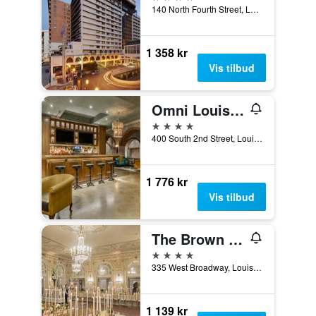
140 North Fourth Street, Louisville, KY, USA
1 358 kr
Vis tilbud
Omni Louisville Hotel
4 stjerner
400 South 2nd Street, Louisville, KY, USA
1 776 kr
Vis tilbud
The Brown Hotel
4 stjerner
335 West Broadway, Louisville, KY, USA
1 139 kr