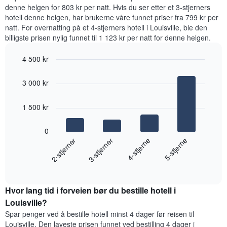
på
denne helgen for 803 kr per natt. Hvis du ser etter et 3-stjerners
data
hotell denne helgen, har brukerne våre funnet priser fra 799 kr per
fra
natt. For overnatting på et 4-stjerners hotell i Louisville, ble den
de
billigste prisen nylig funnet til 1 123 kr per natt for denne helgen.
siste
tre
4 500 kr
dagene
og
Bar
Chart
graphic.
chart
sortert
3 000 kr
with
etter
4
antall
bars.
1 500 kr
stjerner.
Diagrammets
Diagrammet
1
0
nedenfor
X-
2-stjerner
3-stjerner
4-stjerne
5-stjerne
viser
akse
gjennomsnittsprisen
viser
End
for
hotellkategorier
of
et
interactive
etter
rom
chart
stjerner.
Hvor lang tid i forveien bør du bestille hotell i
denne
Diagrammets
helgen,
Louisville?
1
basert
Spar penger ved å bestille hotell minst 4 dager før reisen til
Y-
på
akse
Louisville. Den laveste prisen funnet ved bestilling 4 dager i