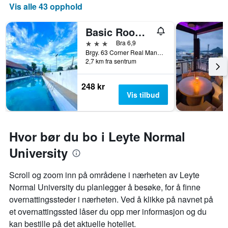
Vis alle 43 opphold
Basic Rooms Hotel
3 stjerner
Bra 6,9
Brgy. 63 Corner Real Manga Sagkahan, Tacloban, Filipinene
2,7 km fra sentrum
248 kr
Vis tilbud
Hvor bør du bo i Leyte Normal
University
Scroll og zoom inn på områdene i nærheten av Leyte
Normal University du planlegger å besøke, for å finne
overnattingssteder i nærheten. Ved å klikke på navnet på
et overnattingssted låser du opp mer informasjon og du
kan bestille på det aktuelle hotellet.