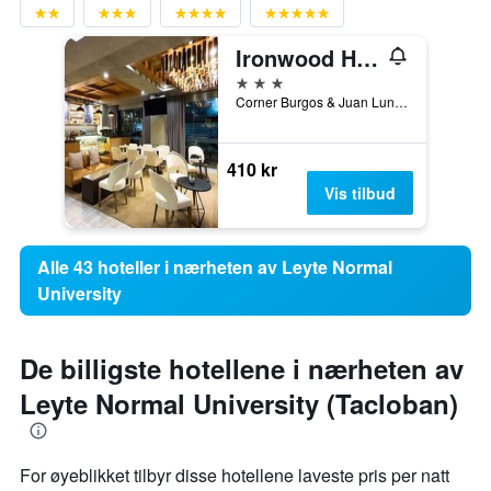
Ironwood Hotel
3 stjerner
Corner Burgos & Juan Luna Streets, Tacloban, Filipinene
410 kr
Vis tilbud
Alle 43 hoteller i nærheten av Leyte Normal
University
De billigste hotellene i nærheten av
Leyte Normal University (Tacloban)
For øyeblikket tilbyr disse hotellene laveste pris per natt