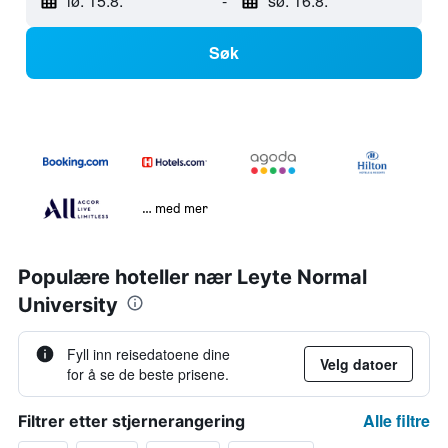
lø. 15.8.
-
sø. 16.8.
Søk
… med mer
Populære hoteller nær Leyte Normal
University
Fyll inn reisedatoene dine
Velg datoer
for å se de beste prisene.
Alle filtre
Filtrer etter stjernerangering