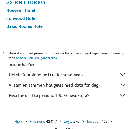
Go Hotels Tacloban
Rosvenil Hotel
Ironwood Hotel
Basic Rooms Hotel
*
HotelsCombined prøver alltid å sørge for å vise så nøyaktige priser som mulig,
men
prisene kan ikke garanteres
.
Dette er hvorfor:
HotelsCombined er ikke forhandleren
Vi samler sammen haugevis med data for deg
Hvorfor er ikke prisene 100 % nøyaktige?
Hjem
Filipinene
42 817
Leyte
270
Tacloban
129