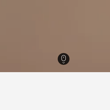
Kalideres
eller i Kalideres
elsCombined for å finne ditt neste hotell i Kalideres.