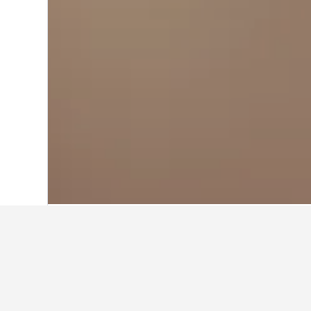
Hjem
Indonesia
97 850
Jakarta
9 261
Reisetips om hot
Bruk våre datagenererte tips fra Hot