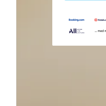
… med 