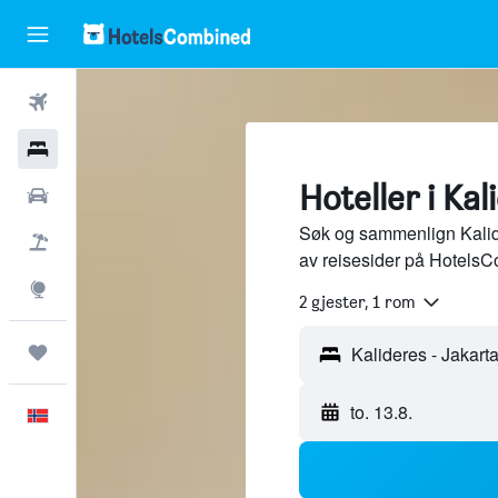
Fly
Hoteller
Hoteller i Kal
Leiebiler
Søk og sammenlign Kalide
Pakkereiser
av reisesider på HotelsC
Utforsk
2 gjester, 1 rom
Reiser
Kalideres - Jakarta
to. 13.8.
Norsk