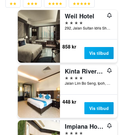
Weil Hotel
4 stjerner
292, Jalan Sultan Idris Shah, Ipoh, Malaysia
858 kr
Vis tilbud
Kinta Riverfront Hotel & Suites
4 stjerner
Jalan Lim Bo Seng, Ipoh, Malaysia
448 kr
Vis tilbud
Impiana Hotel Ipoh
4 stjerner