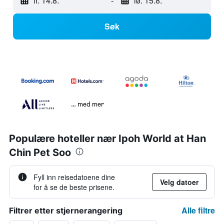
fr. 14.8.
-
lø. 15.8.
Søk
… med mer
Populære hoteller nær Ipoh World at Han
Chin Pet Soo
Fyll inn reisedatoene dine
Velg datoer
for å se de beste prisene.
Alle filtre
Filtrer etter stjernerangering