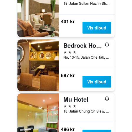
18, Jalan Sultan Nazrin Shah, Ipoh, Malaysia
401 kr
Vis tilbud
Bedrock Hotel
3 stjerner
No. 13-15, Jalan Che Tak, Ipoh, Malaysia
687 kr
Vis tilbud
Mu Hotel
3 stjerner
18, Jalan Chung On Siew, Ipoh, Malaysia
486 kr