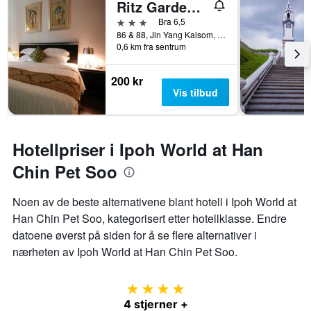
Ritz Garden Hotel
3 stjerner
Bra 6,5
86 & 88, Jln Yang Kalsom, Ipoh, Malaysia
0,6 km fra sentrum
200 kr
Vis tilbud
Hotellpriser i Ipoh World at Han
Chin Pet Soo
Noen av de beste alternativene blant hotell i Ipoh World at
Han Chin Pet Soo, kategorisert etter hotellklasse. Endre
datoene øverst på siden for å se flere alternativer i
nærheten av Ipoh World at Han Chin Pet Soo.
4 stjerner
4 stjerner +