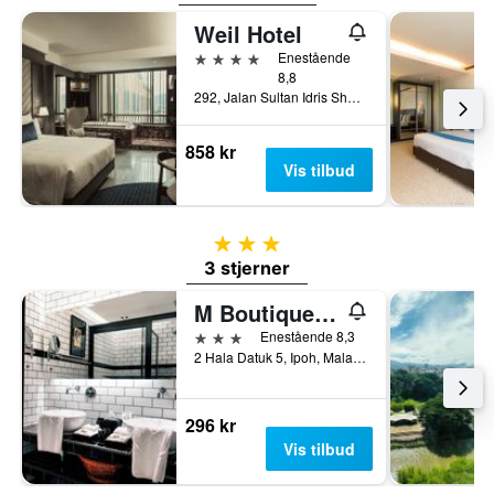
Weil Hotel
4 stjerner
Enestående
8,8
292, Jalan Sultan Idris Shah, Ipoh, Malaysia
858 kr
Vis tilbud
3 stjerner
3 stjerner
M Boutique Hotel
3 stjerner
Enestående 8,3
2 Hala Datuk 5, Ipoh, Malaysia
296 kr
Vis tilbud