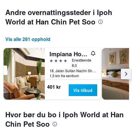
Andre overnattingssteder i Ipoh
World at Han Chin Pet Soo
Vis alle 281 opphold
Impiana Hotel Ipoh
4 stjerner
Enestående
8,0
18, Jalan Sultan Nazrin Shah, Ipoh, Malaysia
1,5 km fra sentrum
401 kr
Vis tilbud
Hvor bør du bo i Ipoh World at Han
Chin Pet Soo