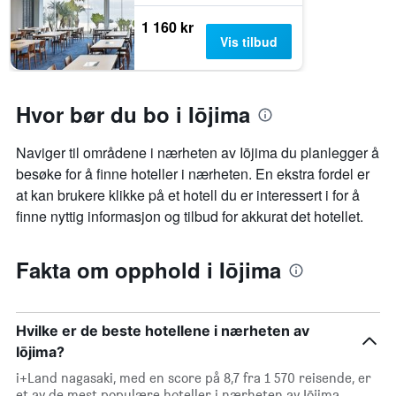
1 160 kr
Vis tilbud
Hvor bør du bo i Iōjima
Naviger til områdene i nærheten av Iōjima du planlegger å
besøke for å finne hoteller i nærheten. En ekstra fordel er
at kan brukere klikke på et hotell du er interessert i for å
finne nyttig informasjon og tilbud for akkurat det hotellet.
Fakta om opphold i Iōjima
Hvilke er de beste hotellene i nærheten av
Iōjima?
i+Land nagasaki, med en score på 8,7 fra 1 570 reisende, er
et av de mest populære hoteller i nærheten av Iōjima.