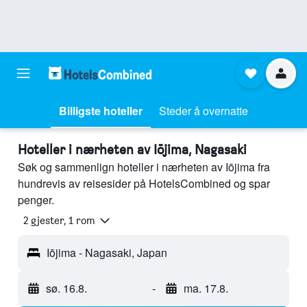
Billigste hoteller
Steder å overnatte
Hoteller i nærheten av Iōjima, Nagasaki
Søk og sammenlign hoteller i nærheten av Iōjima fra
hundrevis av reisesider på HotelsCombined og spar
penger.
2 gjester, 1 rom
Iōjima - Nagasaki, Japan
sø. 16.8.
-
ma. 17.8.