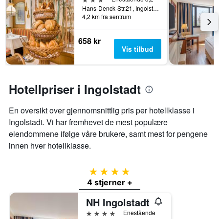
et
Hans-Denck-Str.21, Ingolstadt, Bavaria, Tyskland
rom
4,2 km fra sentrum
658 kr
Vis tilbud
Hotellpriser i Ingolstadt
En oversikt over gjennomsnittlig pris per hotellklasse i
Ingolstadt. Vi har fremhevet de mest populære
eiendommene ifølge våre brukere, samt mest for pengene
innen hver hotellklasse.
4 stjerner
4 stjerner +
NH Ingolstadt
4 stjerner
Enestående