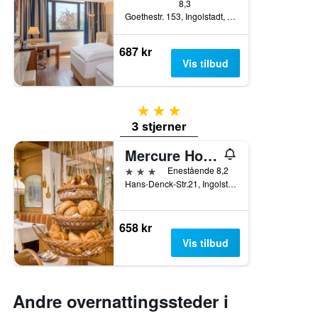
8,3
Goethestr. 153, Ingolstadt, Bavaria, Tyskland
687 kr
Vis tilbud
3 stjerner
3 stjerner
Mercure Hotel Ingolstadt
3 stjerner
Enestående 8,2
Hans-Denck-Str.21, Ingolstadt, Bavaria, Tyskland
658 kr
Vis tilbud
Andre overnattingssteder i