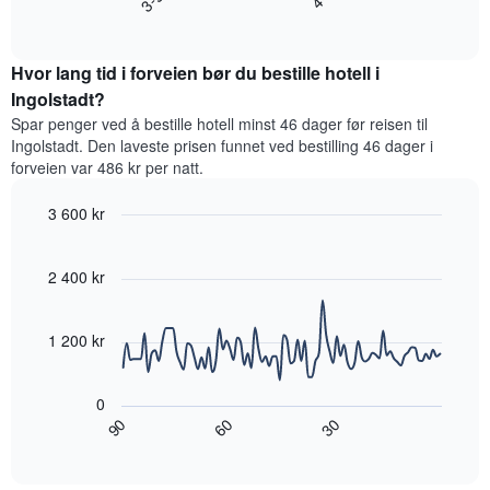
End
for
etter
of
et
interactive
stjerner.
rom
chart
Diagrammets
Hvor lang tid i forveien bør du bestille hotell i
denne
1
helgen,
Ingolstadt?
Y-
basert
akse
Spar penger ved å bestille hotell minst 46 dager før reisen til
på
viser
Ingolstadt. Den laveste prisen funnet ved bestilling 46 dager i
data
gjennomsnittsprisen
forveien var 486 kr per natt.
fra
for
de
et
3 600 kr
siste
rom
tre
Line
Chart
i
graphic.
chart
dagene
kveld,
with
2 400 kr
og
basert
90
sortert
data
på
etter
points.
data
1 200 kr
antall
fra
stjerner.
Diagrammet
de
Diagrammets
nedenfor
siste
0
1
viser
tre
60
90
30
X-
hvordan
End
dagene
akse
of
romprisen
interactive
viser
endrer
chart
hotellkategorier