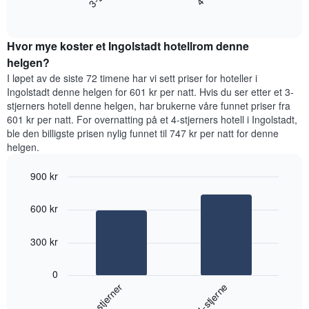
gjennomsnittsprisen
End
for
for
of
et
interactive
et
rom
chart
rom
Hvor mye koster et Ingolstadt hotellrom denne
i
kveld,
helgen?
basert
I løpet av de siste 72 timene har vi sett priser for hoteller i
på
Ingolstadt denne helgen for 601 kr per natt. Hvis du ser etter et 3-
data
stjerners hotell denne helgen, har brukerne våre funnet priser fra
fra
601 kr per natt. For overnatting på et 4-stjerners hotell i Ingolstadt,
de
ble den billigste prisen nylig funnet til 747 kr per natt for denne
siste
helgen.
tre
dagene
900 kr
og
sortert
Bar
Chart
graphic.
etter
chart
600 kr
with
antall
2
stjerner.
bars.
300 kr
Diagrammets
1
Diagrammet
X-
0
nedenfor
akse
3-stjerner
4-stjerne
viser
viser
gjennomsnittsprisen
hotellkategorier