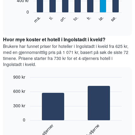
400 kr
Diagrammets
bars.
1
0
Y-
Diagrammet
fr.
to.
on.
ti.
ma.
sø.
lø.
akse
nedenfor
End
viser
of
viser
gjennomsnittsprisen
interactive
gjennomsnittsprisen
chart
for
for
Hvor mye koster et hotell i Ingolstadt i kveld?
et
et
Brukere har funnet priser for hoteller i Ingolstadt i kveld fra 625 kr,
rom
rom
med en gjennomsnittlig pris på 1 071 kr, basert på søk de siste 72
for
timene. Prisene starter fra 730 kr for et 4-stjerners hotell i
hver
Ingolstadt i kveld.
ukedag
Diagrammets
900 kr
1
Bar
X-
Chart
graphic.
chart
akse
600 kr
with
viser
2
ukedagene.
bars.
300 kr
Diagrammets
1
Diagrammet
Y-
0
nedenfor
akse
3-stjerner
4-stjerne
viser
viser
gjennomsnittsprisen