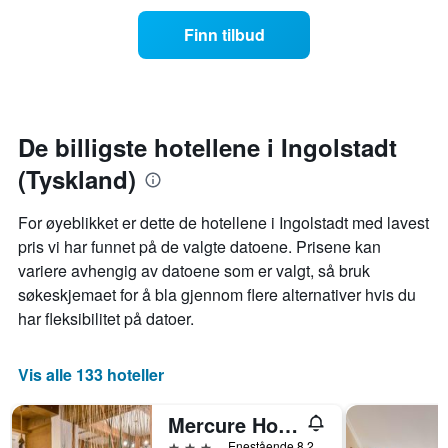
seg
etter
jo
Finn tilbud
stjerner.
nærmere
Diagrammets
man
1
kommer
Y-
datoen
akse
for
viser
oppholdet
De billigste hotellene i Ingolstadt
gjennomsnittsprisen
Diagrammets
på
(Tyskland)
1
et
X-
rom
akse
For øyeblikket er dette de hotellene i Ingolstadt med lavest
denne
viser
pris vi har funnet på de valgte datoene. Prisene kan
helgen
antall
funnet
variere avhengig av datoene som er valgt, så bruk
dager
de
før
søkeskjemaet for å bla gjennom flere alternativer hvis du
siste
oppholdet
har fleksibilitet på datoer.
3
Diagrammets
dagene
1
Y-
Vis alle 133 hoteller
akse
viser
Mercure Hotel Ingolstadt
gjennomsnittsprisen
på
3 stjerner
Enestående 8,2