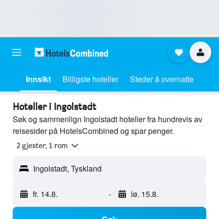
Innsikt
Billigste hoteller
Steder å overnatte
Hoteller i Ingolstadt
Søk og sammenlign Ingolstadt hoteller fra hundrevis av
reisesider på HotelsCombined og spar penger.
2 gjester, 1 rom
Ingolstadt, Tyskland
fr. 14.8.
-
lø. 15.8.