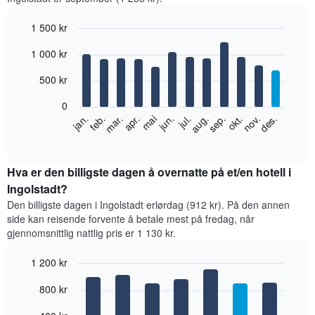
1 500 kr
Bar
Chart
1 000 kr
graphic.
chart
with
12
500 kr
bars.
0
Diagrammet
feb.
mai
aug.
nov.
jan.
apr.
jul.
okt.
mar.
jun.
sep.
des.
nedenfor
End
of
viser
interactive
gjennomsnittsprisen
chart
for
Hva er den billigste dagen å overnatte på et/en hotell i
et
Ingolstadt?
rom
Den billigste dagen i Ingolstadt erlørdag (912 kr). På den annen
per
side kan reisende forvente å betale mest på fredag, når
måned
gjennomsnittlig nattlig pris er 1 130 kr.
Diagrammets
1
1 200 kr
X-
akse
Bar
Chart
800 kr
graphic.
viser
chart
with
månedene.
7