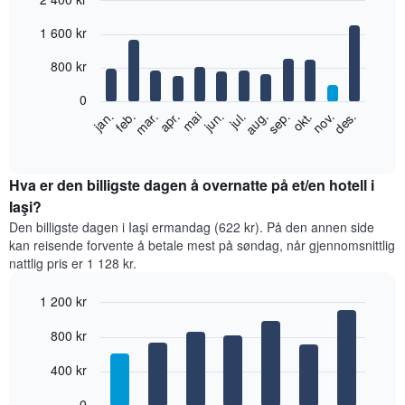
Bar
Chart
1 600 kr
graphic.
chart
with
12
800 kr
bars.
0
Diagrammet
feb.
mai
aug.
nov.
jan.
apr.
jul.
okt.
mar.
jun.
sep.
des.
nedenfor
End
of
viser
interactive
gjennomsnittsprisen
chart
for
Hva er den billigste dagen å overnatte på et/en hotell i
et
Iaşi?
rom
Den billigste dagen i Iaşi ermandag (622 kr). På den annen side
per
kan reisende forvente å betale mest på søndag, når gjennomsnittlig
måned
nattlig pris er 1 128 kr.
Diagrammets
1
1 200 kr
X-
akse
Bar
Chart
800 kr
graphic.
viser
chart
with
månedene.
7
400 kr
Diagrammets
bars.
1
0