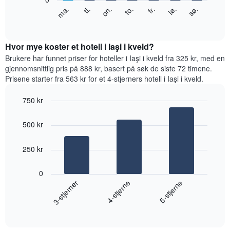
Y-
Diagrammet
fr.
to.
on.
ti.
ma.
sø.
lø.
akse
nedenfor
End
viser
of
viser
gjennomsnittsprisen
interactive
gjennomsnittsprisen
chart
for
for
Hvor mye koster et hotell i Iaşi i kveld?
et
et
Brukere har funnet priser for hoteller i Iaşi i kveld fra 325 kr, med en
rom
rom
gjennomsnittlig pris på 888 kr, basert på søk de siste 72 timene.
for
Prisene starter fra 563 kr for et 4-stjerners hotell i Iaşi i kveld.
hver
ukedag
750 kr
Diagrammets
Bar
1
Chart
graphic.
chart
X-
500 kr
with
akse
3
viser
bars.
250 kr
ukedagene.
Diagrammets
Diagrammet
1
0
nedenfor
Y-
4-stjerne
3-stjerner
5-stjerne
viser
akse
gjennomsnittsprisen
viser
End
for
of
gjennomsnittsprisen
et
interactive
for
rom
chart