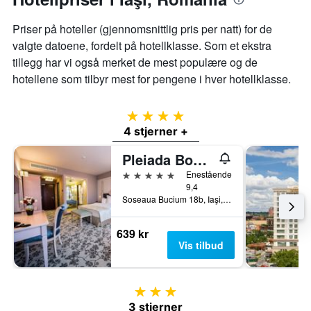
Priser på hoteller (gjennomsnittlig pris per natt) for de
valgte datoene, fordelt på hotellklasse. Som et ekstra
tillegg har vi også merket de mest populære og de
hotellene som tilbyr mest for pengene i hver hotellklasse.
4 stjerner
4 stjerner +
Pleiada Boutique Hotel & Spa
5 stjerner
Enestående
9,4
Soseaua Bucium 18b, Iaşi, Romania
639 kr
Vis tilbud
3 stjerner
3 stjerner