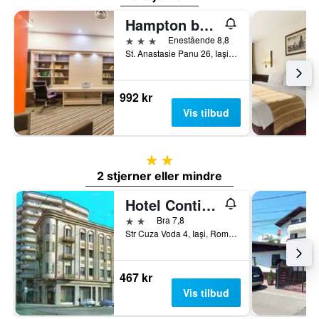
Hampton by Hilton Iasi
3 stjerner
Enestående 8,8
St. Anastasie Panu 26, Iaşi, Romania
992 kr
Vis tilbud
2 stjerner
2 stjerner eller mindre
Hotel Continental City Center
2 stjerner
Bra 7,8
Str Cuza Voda 4, Iaşi, Romania
467 kr
Vis tilbud