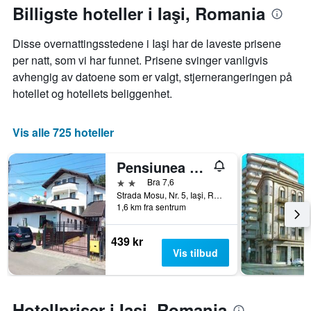
akse
oppholdet
Billigste hoteller i Iaşi, Romania
viser
Diagrammets
gjennomsnittsprisen
1
Disse overnattingsstedene i Iaşi har de laveste prisene
på
X-
et
akse
per natt, som vi har funnet. Prisene svinger vanligvis
rom
viser
avhengig av datoene som er valgt, stjernerangeringen på
denne
antall
hotellet og hotellets beliggenhet.
helgen
dager
funnet
før
de
oppholdet
Vis alle 725 hoteller
siste
Diagrammets
3
1
Pensiunea Marcello
dagene
Y-
akse
2 stjerner
Bra 7,6
viser
Strada Mosu, Nr. 5, Iaşi, Romania
gjennomsnittsprisen
1,6 km fra sentrum
på
et
439 kr
rom
Vis tilbud
Hotellpriser i Iaşi, Romania