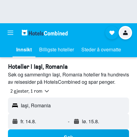
Innsikt
Billigste hoteller
Steder å overnatte
Hoteller i Iaşi, Romania
Søk og sammenlign Iaşi, Romania hoteller fra hundrevis
av reisesider på HotelsCombined og spar penger.
2 gjester, 1 rom
Iaşi, Romania
fr. 14.8.
-
lø. 15.8.