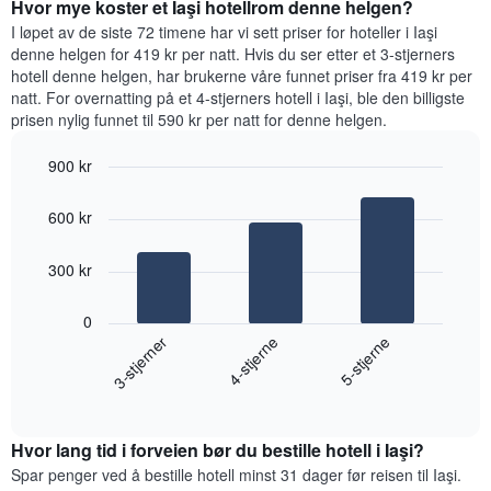
et
Hvor mye koster et Iaşi hotellrom denne helgen?
i
rom
kveld,
I løpet av de siste 72 timene har vi sett priser for hoteller i Iaşi
basert
denne helgen for 419 kr per natt. Hvis du ser etter et 3-stjerners
på
hotell denne helgen, har brukerne våre funnet priser fra 419 kr per
data
natt. For overnatting på et 4-stjerners hotell i Iaşi, ble den billigste
fra
prisen nylig funnet til 590 kr per natt for denne helgen.
de
siste
900 kr
tre
Bar
Chart
dagene
graphic.
chart
og
600 kr
with
sortert
3
etter
bars.
300 kr
antall
stjerner.
Diagrammet
Diagrammets
0
nedenfor
1
4-stjerne
3-stjerner
5-stjerne
viser
X-
gjennomsnittsprisen
akse
End
for
of
viser
et
interactive
hotellkategorier
rom
chart
etter
Hvor lang tid i forveien bør du bestille hotell i Iaşi?
denne
stjerner.
helgen,
Spar penger ved å bestille hotell minst 31 dager før reisen til Iaşi.
Diagrammets