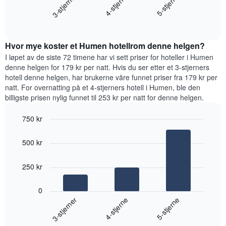
4-stjerne
3-stjerner
5-stjerne
viser
gjennomsnittsprisen
gjennomsnittsprisen
End
for
for
of
et
interactive
et
rom
chart
rom
Hvor mye koster et Humen hotellrom denne helgen?
i
kveld,
I løpet av de siste 72 timene har vi sett priser for hoteller i Humen
basert
denne helgen for 179 kr per natt. Hvis du ser etter et 3-stjerners
på
hotell denne helgen, har brukerne våre funnet priser fra 179 kr per
data
natt. For overnatting på et 4-stjerners hotell i Humen, ble den
fra
billigste prisen nylig funnet til 253 kr per natt for denne helgen.
de
siste
750 kr
tre
Bar
Chart
dagene
graphic.
chart
og
500 kr
with
sortert
3
etter
bars.
250 kr
antall
stjerner.
Diagrammet
Diagrammets
0
nedenfor
1
4-stjerne
3-stjerner
5-stjerne
viser
X-
gjennomsnittsprisen
akse
End
for
of