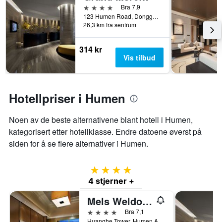
4 stjerner
Bra 7,9
stjerner.
123 Humen Road, Dongguan, Kina
Diagrammets
26,3 km fra sentrum
1
Y-
akse
314 kr
viser
Vis tilbud
gjennomsnittsprisen
på
et
rom
Hotellpriser i Humen
denne
helgen
Noen av de beste alternativene blant hotell i Humen,
funnet
de
kategorisert etter hotellklasse. Endre datoene øverst på
siste
siden for å se flere alternativer i Humen.
3
dagene
4 stjerner
4 stjerner +
Mels Weldon Dongguan Humen
4 stjerner
Bra 7,1
Huanghe Tower, Humen Avenue, Humen Town, Dongguan, Kina