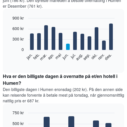
juni (186 kr). Den dyreste måneden å bestille overnatting i Humen
er Desember (761 kr).
900 kr
Bar
Chart
600 kr
graphic.
chart
with
12
300 kr
bars.
0
Diagrammet
feb.
mai
aug.
nov.
jan.
apr.
jul.
okt.
mar.
jun.
sep.
des.
nedenfor
End
of
viser
interactive
gjennomsnittsprisen
chart
for
Hva er den billigste dagen å overnatte på et/en hotell i
et
Humen?
rom
Den billigste dagen i Humen eronsdag (202 kr). På den annen side
per
kan reisende forvente å betale mest på torsdag, når gjennomsnittlig
måned
nattlig pris er 687 kr.
Diagrammets
1
750 kr
X-
akse
Bar
Chart
500 kr
graphic.
viser
chart