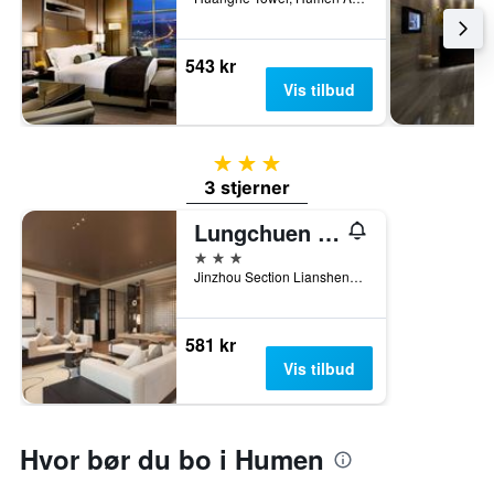
543 kr
Vis tilbud
3 stjerner
3 stjerner
Lungchuen International Hotel
3 stjerner
Jinzhou Section Liansheng Road, Dongguan, Kina
581 kr
Vis tilbud
Hvor bør du bo i Humen