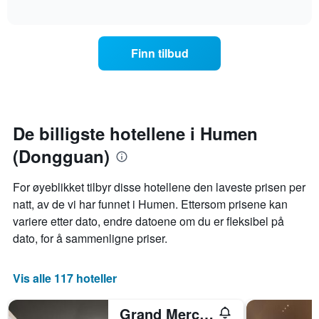
viser
et
interactive
hotellkategorier
rom
chart
etter
denne
stjerner.
helgen,
Finn tilbud
Diagrammets
basert
1
på
Y-
data
akse
fra
viser
de
gjennomsnittsprisen
siste
De billigste hotellene i Humen
for
tre
(Dongguan)
et
dagene
rom
og
i
sortert
For øyeblikket tilbyr disse hotellene den laveste prisen per
kveld,
etter
natt, av de vi har funnet i Humen. Ettersom prisene kan
basert
antall
på
variere etter dato, endre datoene om du er fleksibel på
stjerner.
data
Diagrammets
dato, for å sammenligne priser.
fra
1
de
X-
siste
akse
Vis alle 117 hoteller
tre
viser
dagene
hotellkategorier
Grand Mercure Dongguan Humen
etter