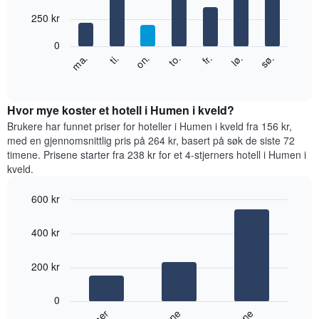
with
månedene.
7
250 kr
Diagrammets
bars.
1
0
Y-
Diagrammet
ti.
to.
lø.
ma.
on.
fr.
sø.
akse
nedenfor
End
viser
of
viser
gjennomsnittsprisen
interactive
gjennomsnittsprisen
chart
for
for
Hvor mye koster et hotell i Humen i kveld?
et
et
Brukere har funnet priser for hoteller i Humen i kveld fra 156 kr,
rom
rom
med en gjennomsnittlig pris på 264 kr, basert på søk de siste 72
for
timene. Prisene starter fra 238 kr for et 4-stjerners hotell i Humen i
hver
kveld.
ukedag
Diagrammets
600 kr
1
Bar
X-
Chart
graphic.
chart
akse
400 kr
with
viser
3
ukedagene.
bars.
200 kr
Diagrammets
1
Diagrammet
Y-
0
nedenfor
akse
viser