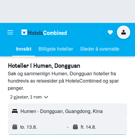
Innsikt
Billigste hoteller
Steder å overnatte
Hoteller i Humen, Dongguan
Søk og sammenlign Humen, Dongguan hoteller fra
hundrevis av reisesider på HotelsCombined og spar
penger.
2 gjester, 1 rom
Humen - Dongguan, Guangdong, Kina
to. 13.8.
-
fr. 14.8.