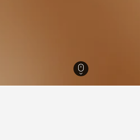
 332
Hershey
73
Hersheypark Stadium
tellene i nærheten av Hershe