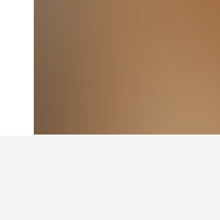
Hjem
USA
1 006 985
Pennsylvania
16
De billigste ho
(Hershey)