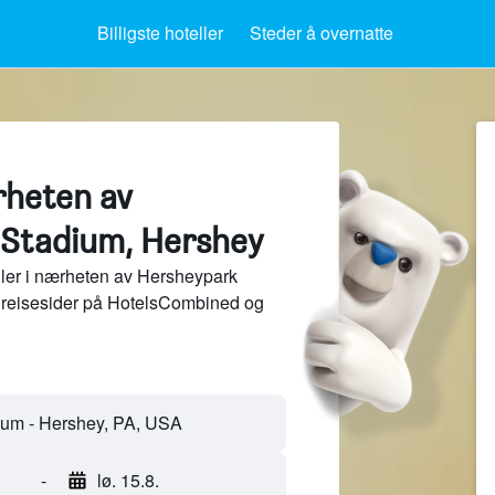
Billigste hoteller
Steder å overnatte
rheten av
Stadium, Hershey
ler i nærheten av Hersheypark
 reisesider på HotelsCombined og
-
lø. 15.8.