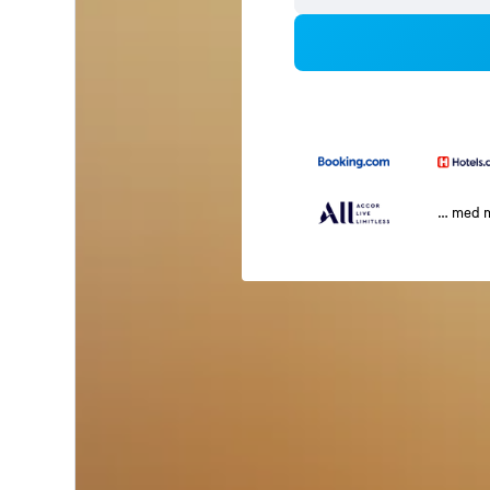
… med 