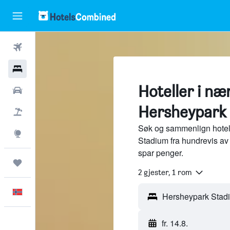
Fly
Hoteller
Hoteller i næ
Leiebiler
Hersheypark 
Pakkereiser
Søk og sammenlign hotel
Utforsk
Stadium fra hundrevis av
spar penger.
Reiser
2 gjester, 1 rom
Norsk
fr. 14.8.