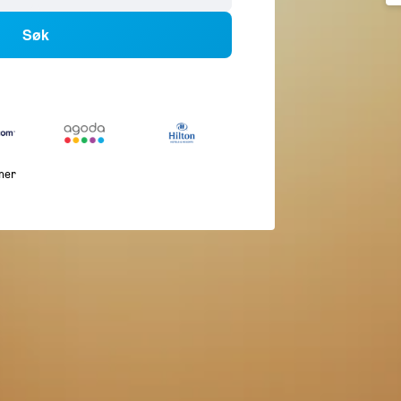
Søk
mer