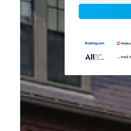
… med 