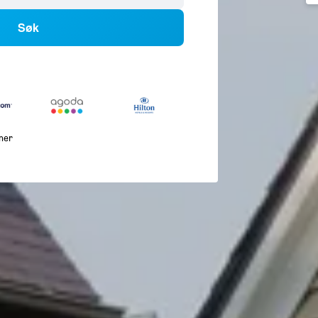
Søk
mer