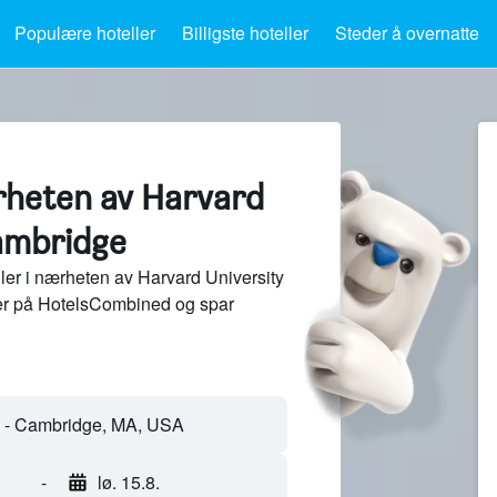
Populære hoteller
Billigste hoteller
Steder å overnatte
ærheten av Harvard
Cambridge
er i nærheten av Harvard University
der på HotelsCombined og spar
-
lø. 15.8.