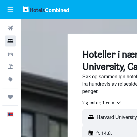
Fly
Hoteller
Hoteller i n
Leiebiler
University, 
Pakkereiser
Søk og sammenlign hotell
Utforsk
fra hundrevis av reisesi
penger.
Reiser
2 gjester, 1 rom
Norsk
fr. 14.8.