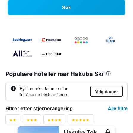
Søk
… med mer
Populære hoteller nær Hakuba Ski
Fyll inn reisedatoene dine
Velg datoer
for å se de beste prisene.
Alle filtre
Filtrer etter stjernerangering
Hakuba Tokyu Hotel