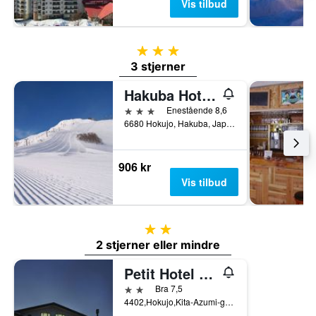
Vis tilbud
3 stjerner
3 stjerner
Hakuba Hotel Ougiya
3 stjerner
Enestående 8,6
6680 Hokujo, Hakuba, Japan
906 kr
Vis tilbud
2 stjerner
2 stjerner eller mindre
Petit Hotel Shitaka
2 stjerner
Bra 7,5
4402,Hokujo,Kita-Azumi-gun, Hakuba, Japan