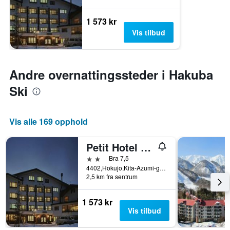
1 573 kr
Vis tilbud
Andre overnattingssteder i Hakuba
Ski
Vis alle 169 opphold
Petit Hotel Shitaka
2 stjerner
Bra 7,5
4402,Hokujo,Kita-Azumi-gun, Hakuba, Japan
2,5 km fra sentrum
1 573 kr
Vis tilbud