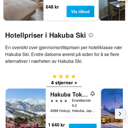
648 kr
Vis tilbud
Hotellpriser i Hakuba Ski
En oversikt over gjennomsnittsprisen per hotellklasse nær
Hakuba Ski. Endre datoene øverst på siden for å se flere
alternativer i nærheten av Hakuba Ski.
4 stjerner
4 stjerner +
Hakuba Tokyu Hotel
4 stjerner
Enestående
9,0
4688 Hokujo, Hakuba, Japan
1 640 kr