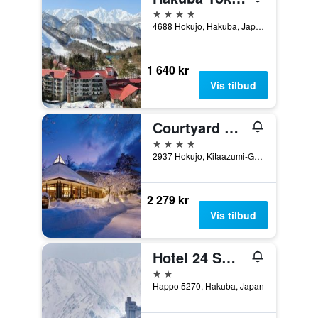
4 stjerner
4688 Hokujo, Hakuba, Japan
1 640 kr
Vis tilbud
Courtyard by Marriott Hakuba
4 stjerner
2937 Hokujo, Kitaazumi-Gun, Hakuba, Japan
2 279 kr
Vis tilbud
Hotel 24 Sweets Hakuba
2 stjerner
Happo 5270, Hakuba, Japan