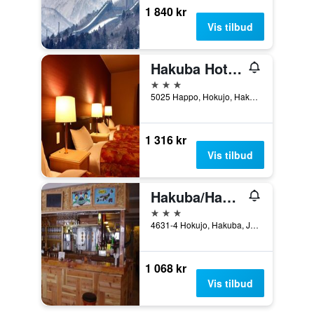
1 840 kr
Vis tilbud
Hakuba Hotel Hananosato
3 stjerner
5025 Happo, Hokujo, Hakuba, Japan
1 316 kr
Vis tilbud
Hakuba/Hakuba Gondola Hotel
3 stjerner
4631-4 Hokujo, Hakuba, Japan
1 068 kr
Vis tilbud